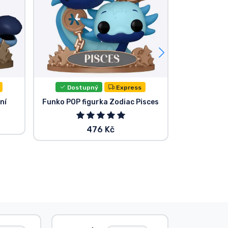
Dostupný
Express
Dost
ní
Funko POP figurka Zodiac Pisces
Funko POP f
476 Kč