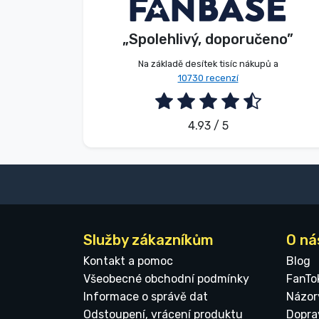
V. Éva
Kupující
„Spolehlivý, doporučeno”
2026. 08. 06.
Na základě desítek tisíc nákupů a
10730 recenzí
4.93 / 5
Služby zákazníkům
O ná
Kontakt a pomoc
Blog
Všeobecné obchodní podmínky
FanTo
Informace o správě dat
Názor
Odstoupení, vrácení produktu
Dopra