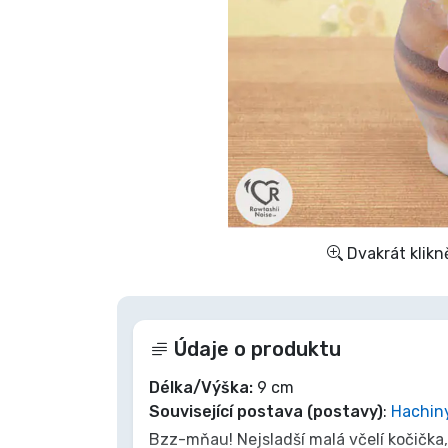
Seriálové věci
Filmové věci
Úžasné věci
Anime věci
Dvakrát klikn
Hráčské věci
Sportovní věci
Údaje o produktu
Hudební věci
Délka/Výška:
9 cm
Související postava (postavy)
:
Hachin
Bzz-mňau! Nejsladší malá včelí kočička,
Typy produktů