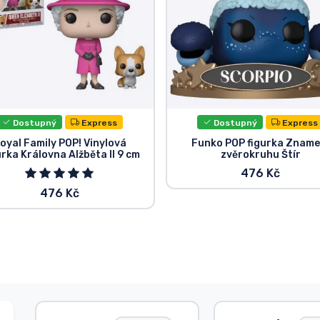
Dostupný
Express
Dostupný
Express
oyal Family POP! Vinylová
Funko POP figurka Zname
rka Královna Alžběta II 9 cm
zvěrokruhu Štír
476 Kč
476 Kč