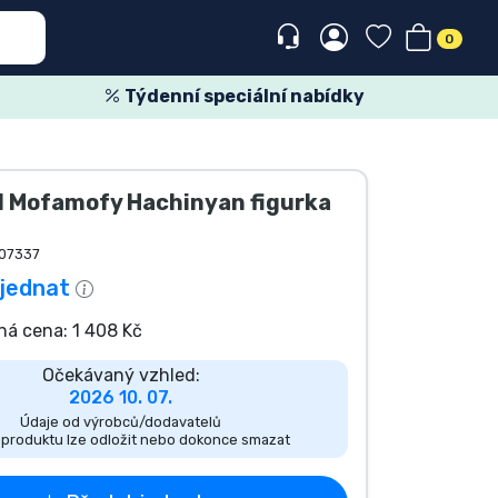
0
Týdenní speciální nabídky
 Mofamofy Hachinyan figurka
07337
jednat
á cena: 1 408 Kč
Očekávaný vzhled:
2026 10. 07.
Údaje od výrobců/dodavatelů
 produktu lze odložit nebo dokonce smazat