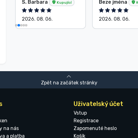
S. Barbara
Beze jména
Kupující
K
2026. 08. 06.
2026. 08. 06.
Zpět na začátek stránky
s
Uživatelský účet
Vstup
ken
Registrace
y na nás
Zapomenuté heslo
va a platba
Košík