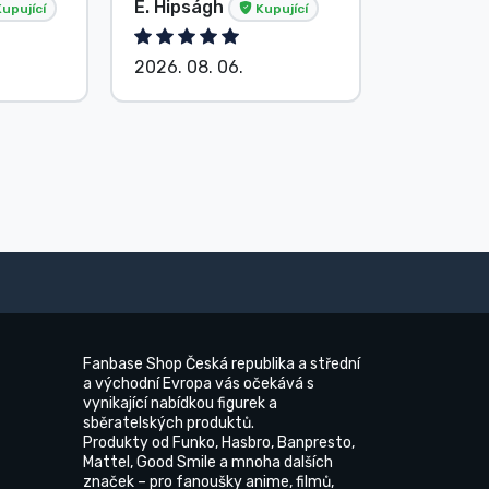
E. Hipságh
Beze jm
upující
Kupující
2026. 08. 06.
2026. 08.
Fanbase Shop Česká republika a střední
a východní Evropa vás očekává s
vynikající nabídkou figurek a
sběratelských produktů.
Produkty od Funko, Hasbro, Banpresto,
Mattel, Good Smile a mnoha dalších
značek – pro fanoušky anime, filmů,