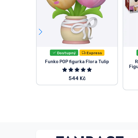
Dostupný
Express
Funko POP figurka Flora Tulip
R
Figu
544 Kč