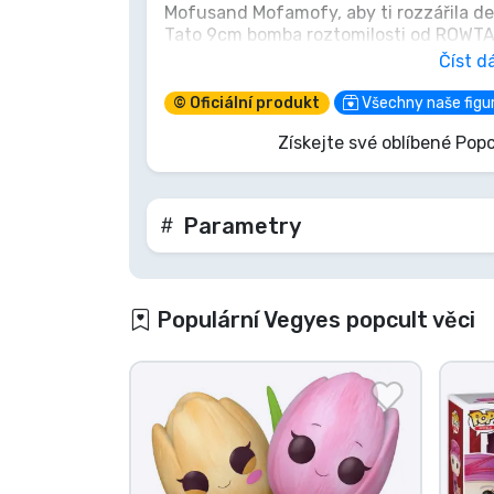
Mofusand Mofamofy, aby ti rozzářila d
Tato 9cm bomba roztomilosti od ROWTASH
Značky
nejrozkošnější klenot na tvé poličce, k
Číst dá
úsměv. Nech tento bzučící, předoucí záz
každý den!
© Oficiální produkt
Všechny naše figur
Získejte své oblíbené Popc
Parametry
Populární Vegyes popcult věci