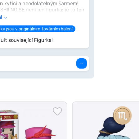
en kyticí a neodolatelným šarmem!
II NOISE není jen figurka; je to ten
terý při každém pohledu vykouzlí
l
rak vletět k tobě domů a osladit ti
ky jsou v originálním továrním balení
ult související Figurka!