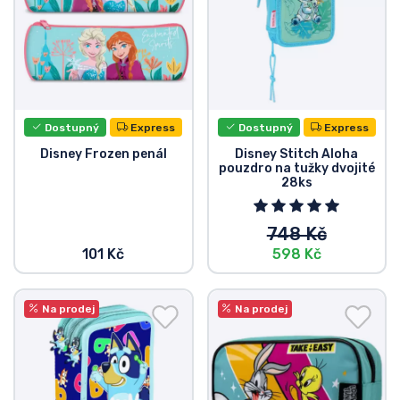
Dostupný
Express
Dostupný
Express
Disney Frozen penál
Disney Stitch Aloha
pouzdro na tužky dvojité
28ks
748 Kč
101 Kč
598 Kč
Na prodej
Na prodej