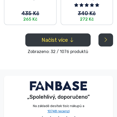
435 Kč
340 Kč
265 Kč
272 Kč
Načíst více
Zobrazeno: 32 / 1076 produktů
„Spolehlivý, doporučeno”
Na základě desítek tisíc nákupů a
10748 recenzí