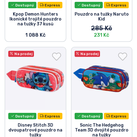
Dostupný
Express
Dostupný
Express
Kpop Demon Hunters
Pouzdro na tužky Naruto
Ikonické trojité pouzdro
Kid
na tužky 37 kusů
285 Kč
1 088 Kč
231 Kč
Na prodej
Na prodej
Dostupný
Express
Dostupný
Express
Disney Stitch 3D
Sonic The Hedgehog
dvoupatrové pouzdro na
Team 3D dvojité pouzdro
tužky
na tužky