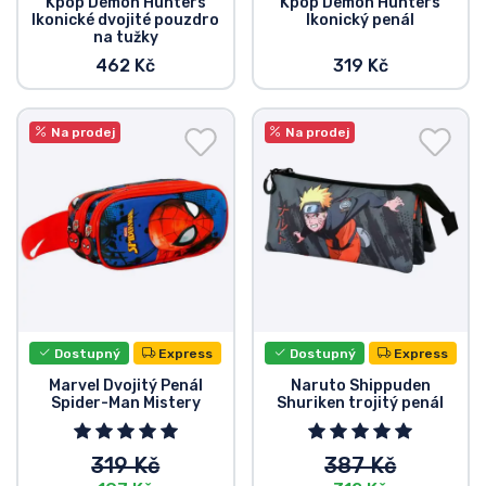
Kpop Demon Hunters
Kpop Demon Hunters
Ikonické dvojité pouzdro
Ikonický penál
na tužky
462 Kč
319 Kč
Na prodej
Na prodej
Dostupný
Express
Dostupný
Express
Marvel Dvojitý Penál
Naruto Shippuden
Spider-Man Mistery
Shuriken trojitý penál
319 Kč
387 Kč