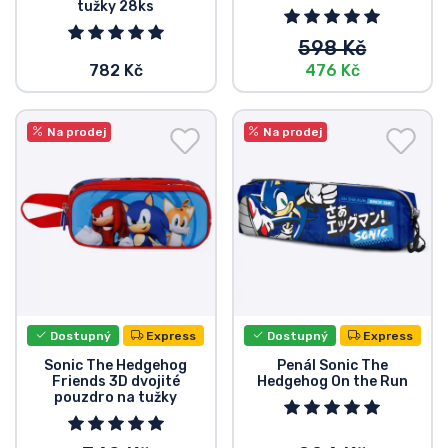
tužky 28ks
598 Kč
782 Kč
476 Kč
Na prodej
Na prodej
Dostupný
Express
Dostupný
Express
Sonic The Hedgehog
Penál Sonic The
Friends 3D dvojité
Hedgehog On the Run
pouzdro na tužky