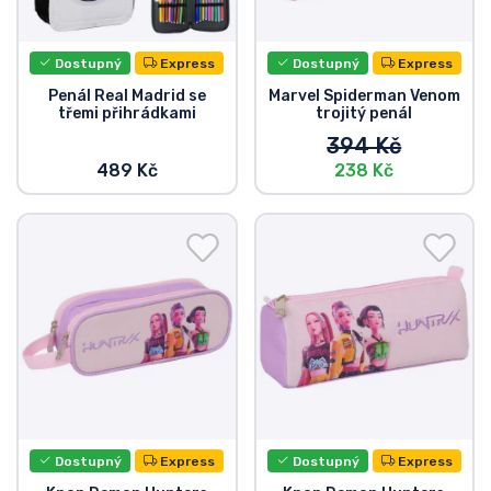
Dostupný
Express
Dostupný
Express
Penál Real Madrid se
Marvel Spiderman Venom
třemi přihrádkami
trojitý penál
394 Kč
489 Kč
238 Kč
Dostupný
Express
Dostupný
Express