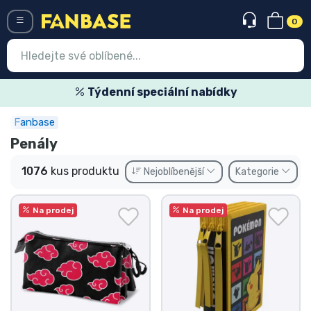
0
Menü
Týdenní speciální nabídky
Fanbase
Vstup
Registrace
Penály
Nejnovější věci
1076
kus produktu
Nejoblíbenější
Kategorie
Speciální nabídky
Na prodej
Na prodej
Expresní doručení
Předobjednat
Outlet produkty