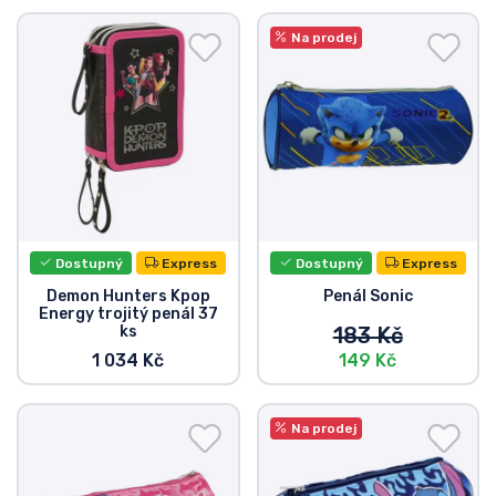
Na prodej
Dostupný
Express
Dostupný
Express
Demon Hunters Kpop
Penál Sonic
Energy trojitý penál 37
ks
183 Kč
1 034 Kč
149 Kč
Na prodej