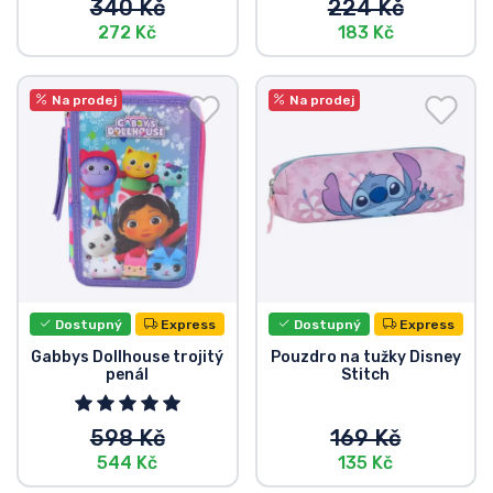
340 Kč
224 Kč
272 Kč
183 Kč
Na prodej
Na prodej
Dostupný
Express
Dostupný
Express
Gabbys Dollhouse trojitý
Pouzdro na tužky Disney
penál
Stitch
598 Kč
169 Kč
544 Kč
135 Kč