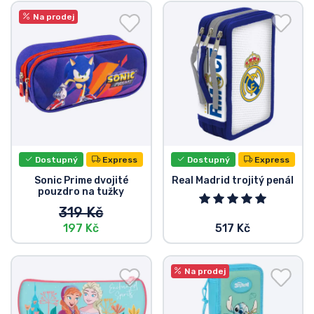
Na prodej
Dostupný
Express
Dostupný
Express
Sonic Prime dvojité
Real Madrid trojitý penál
pouzdro na tužky
319 Kč
197 Kč
517 Kč
Na prodej