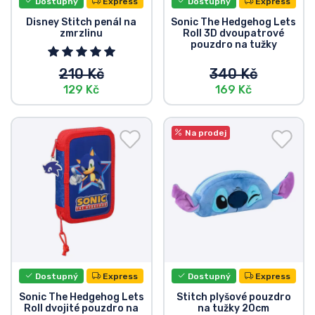
Dostupný
Express
Dostupný
Express
Typy produktů
Disney Stitch penál na
Sonic The Hedgehog Lets
zmrzlinu
Roll 3D dvoupatrové
pouzdro na tužky
Značky
210 Kč
340 Kč
129 Kč
169 Kč
Na prodej
Dostupný
Express
Dostupný
Express
Sonic The Hedgehog Lets
Stitch plyšové pouzdro
Roll dvojité pouzdro na
na tužky 20cm