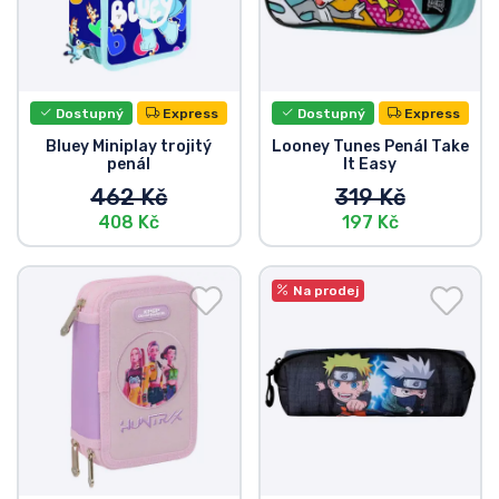
Dostupný
Express
Dostupný
Express
Bluey Miniplay trojitý
Looney Tunes Penál Take
penál
It Easy
462 Kč
319 Kč
408 Kč
197 Kč
Na prodej