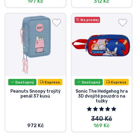
197 Kč
312 Kč
Na prodej
Dostupný
Express
Dostupný
Express
Peanuts Snoopy trojitý
Sonic The Hedgehog hra
penál 37 kusů
3D dvojité pouzdro na
tužky
340 Kč
972 Kč
169 Kč