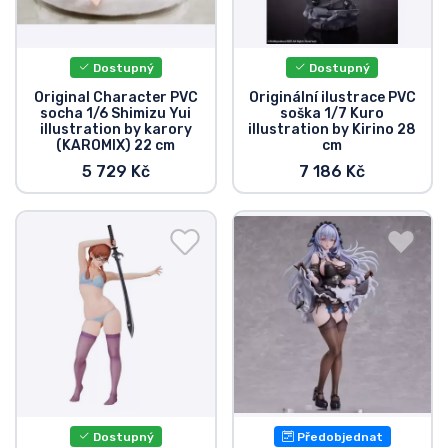
Dostupný
Dostupný
Original Character PVC
Originální ilustrace PVC
socha 1/6 Shimizu Yui
soška 1/7 Kuro
illustration by karory
illustration by Kirino 28
(KAROMIX) 22 cm
cm
5 729 Kč
7 186 Kč
Dostupný
Předobjednat