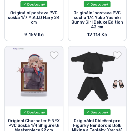
Dostupný
Dostupný
Originální postava PVC
Originální postava PVC
soška 1/7 M.A.I.D Mary 24
socha 1/4 Yuko Yashiki
cm
Bunny Girl Deluxe Edition
42 cm
9 159 Kč
12 113 Kč
Dostupný
Dostupný
Original Character F:NEX
Originální Oblečení pro
PVC Soška 1/4 Shigure Ui
Figurky Nendoroid Doll:
Masterpiece 22 cm
Mikina a Tepláky (Černá)