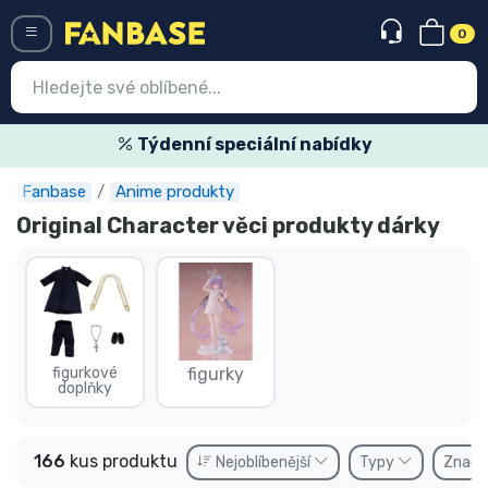
0
Menü
Týdenní speciální nabídky
Fanbase
Anime produkty
Vstup
Registrace
Original Character věci produkty dárky
Nejnovější věci
Speciální nabídky
Expresní doručení
figurkové
figurky
doplňky
Předobjednat
Outlet produkty
166
kus produktu
Nejoblíbenější
Typy
Znač