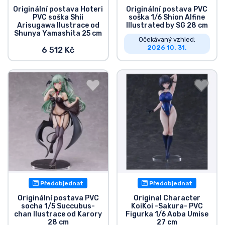
Originální postava Hoteri
Originální postava PVC
PVC soška Shii
soška 1/6 Shion Alfine
Arisugawa Ilustrace od
Illustrated by SG 28 cm
Shunya Yamashita 25 cm
Očekávaný vzhled:
2026 10. 31.
6 512 Kč
Předobjednat
Předobjednat
Originální postava PVC
Original Character
socha 1/5 Succubus-
KoiKoi -Sakura- PVC
chan Ilustrace od Karory
Figurka 1/6 Aoba Umise
28 cm
27 cm