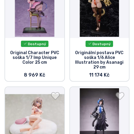
Dostupný
Dostupný
Original Character PVC
Originální postava PVC
soška 1/7 Imp Unique
soška 1/6 Alice
Color 25 cm
Illustration by Asanagi
29 cm
8 969 Kč
11 174 Kč