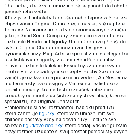
Character, které vám umožní plně se ponořit do tohoto
jedinečného světa.
Ať už jste dlouholetý fanoušek nebo teprve začínáte s
objevováním Original Character, u nás si jistě najdete
to pravé. Nabízíme produkty od renomovaných značek
jako je Good Smile Company, známá pro své detailní a
roztomilé Nendoroid figurky. Union Creative přináší do
světa Original Character inovativní designy a
dynamické pózy. Magi Arts se specializuje na elegantní
a sofistikované figurky, zatímco BearPanda nabízí
hravé a roztomilé kolekce. Ensoutoys zaujme svými
neotřelými a nápaditými koncepty. Hobby Sakura se
zaměřuje na kvalitu a precizní provedení, AniMester na
moderní a stylové designy a Vertex na realistické a
detailní modely. Kromě těchto značek nabízíme i
produkty od mnoha dalších známých výrobců, kteří se
specializují na Original Character.
Prohlédněte si naši rozmanitou nabídku produktů,
která zahrnuje
figurky
, které vám umožní mít své
oblíbené postavy vždy na dosah ruky. Doplňte své
sbírky o
figurkové doplňky
, které dodají vašim figurkám
nový rozměr. Ozdobte si svůj prostor pomocí stylových