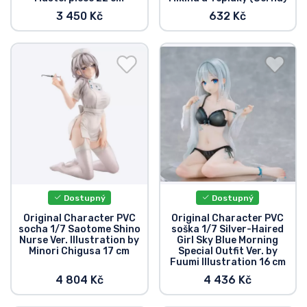
3 450 Kč
632 Kč
Dostupný
Dostupný
Original Character PVC
Original Character PVC
socha 1/7 Saotome Shino
soška 1/7 Silver-Haired
Nurse Ver. Illustration by
Girl Sky Blue Morning
Minori Chigusa 17 cm
Special Outfit Ver. by
Fuumi Illustration 16 cm
4 804 Kč
4 436 Kč