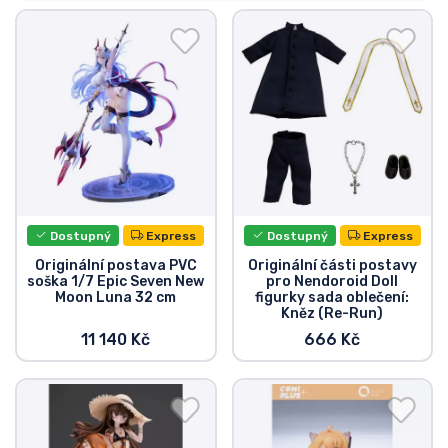
Doprava a platba
Seriálové věci
Filmové věci
Úžasné věci
Anime věci
Dostupný
Express
Dostupný
Express
Originální postava PVC
Originální části postavy
soška 1/7 Epic Seven New
pro Nendoroid Doll
Hráčské věci
Moon Luna 32 cm
figurky sada oblečení:
Kněz (Re-Run)
11 140 Kč
666 Kč
Sportovní věci
Hudební věci