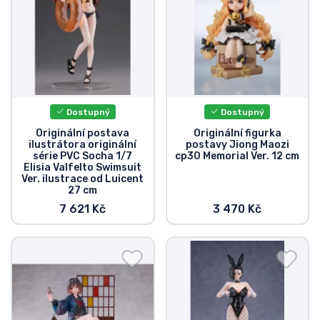
Typy produktů
Značky
Dostupný
Dostupný
Originální postava
Originální figurka
ilustrátora originální
postavy Jiong Maozi
série PVC Socha 1/7
cp30 Memorial Ver. 12 cm
Elisia Valfelto Swimsuit
Ver. ilustrace od Luicent
27 cm
7 621 Kč
3 470 Kč