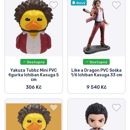
Doprava a platba
Nový
Seriálové věci
Filmové věci
Úžasné věci
Dostupný
Dostupný
Anime věci
Yakuza Tubbz Mini PVC
Like a Dragon PVC Soška
figurka Ichiban Kasuga 5
1/6 Ichiban Kasuga 33 cm
cm
Hráčské věci
306 Kč
9 540 Kč
Sportovní věci
Hudební věci