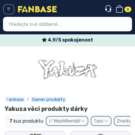
0
Menü
4.9/5 spokojenost
Vstup
Registrace
Nejnovější věci
Speciální nabídky
Expresní doručení
Fanbase
Gamer produkty
Yakuza věci produkty dárky
Předobjednat
7
kus produktu
Nejoblíbenější
Typy
Značky
Outlet produkty