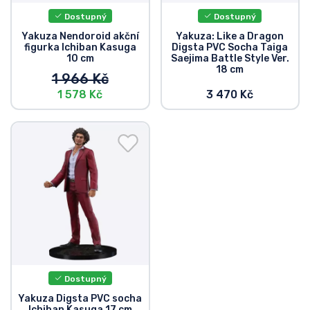
Dostupný
Dostupný
Yakuza Nendoroid akční
Yakuza: Like a Dragon
figurka Ichiban Kasuga
Digsta PVC Socha Taiga
10 cm
Saejima Battle Style Ver.
18 cm
1 966 Kč
1 578 Kč
3 470 Kč
Dostupný
Yakuza Digsta PVC socha
Ichiban Kasuga 17 cm