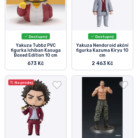
Typy produktů
Značky
Dostupný
Dostupný
Yakuza Tubbz PVC
Yakuza Nendoroid akční
figurka Ichiban Kasuga
figurka Kazuma Kiryu 10
Boxed Edition 10 cm
cm
673 Kč
2 463 Kč
Na prodej