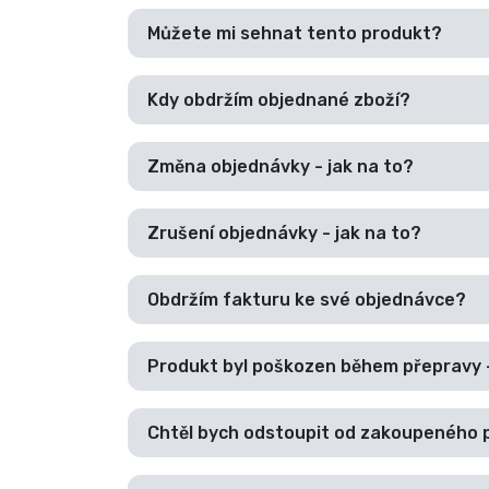
Můžete mi sehnat tento produkt?
Seriálové věci
Filmové věci
Kdy obdržím objednané zboží?
Úžasné věci
Změna objednávky - jak na to?
Anime věci
Zrušení objednávky - jak na to?
Hráčské věci
Obdržím fakturu ke své objednávce?
Sportovní věci
Produkt byl poškozen během přepravy 
Hudební věci
Chtěl bych odstoupit od zakoupeného 
Typy produktů