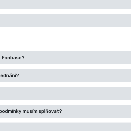
u Fanbase?
jednání?
 podmínky musím splňovat?