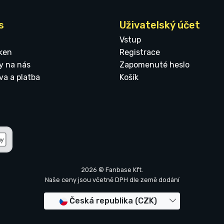
s
Uživatelský účet
Vstup
ken
Registrace
y na nás
Zapomenuté heslo
va a platba
Košík
2026 © Fanbase Kft.
Naše ceny jsou včetně DPH dle země dodání
Česká republika (CZK)