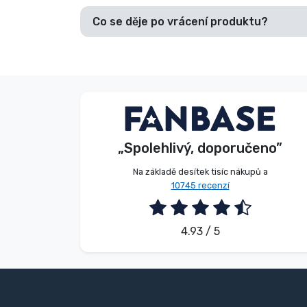
Co se děje po vrácení produktu?
Beze jména
Kupující
„Spolehlivý, doporučeno”
2026. 08. 08.
Na základě desítek tisíc nákupů a
10745 recenzí
4.93 / 5