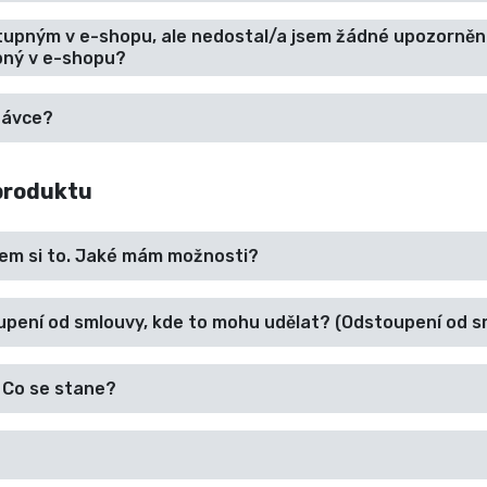
tupným v e-shopu, ale nedostal/a jsem žádné upozornění
upný v e-shopu?
návce?
produktu
sem si to. Jaké mám možnosti?
oupení od smlouvy, kde to mohu udělat? (Odstoupení od s
 Co se stane?