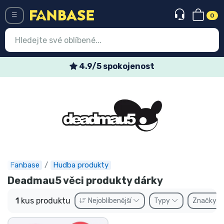
0
Menü
4.9/5 spokojenost
Vstup
Registrace
Nejnovější věci
Speciální nabídky
Expresní doručení
Fanbase
Hudba produkty
Deadmau5 věci produkty dárky
Předobjednat
1
kus produktu
Nejoblíbenější
Typy
Značky
Outlet produkty