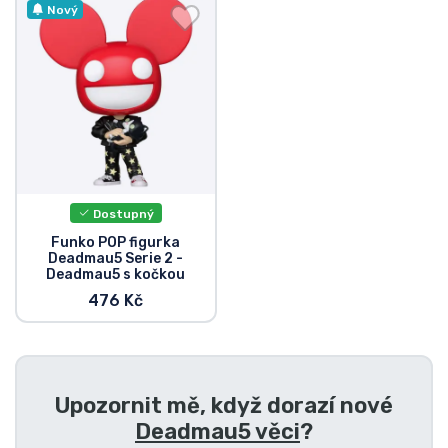
Doprava a platba
Nový
Seriálové věci
Filmové věci
Úžasné věci
Dostupný
Anime věci
Funko POP figurka
Deadmau5 Serie 2 -
Deadmau5 s kočkou
Hráčské věci
476 Kč
Sportovní věci
Upozornit mě, když dorazí nové
Hudební věci
Deadmau5 věci
?