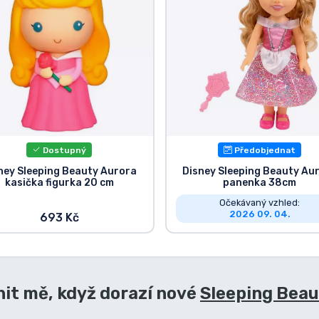
Dostupný
Předobjednat
ney Sleeping Beauty Aurora
Disney Sleeping Beauty Au
kasička figurka 20 cm
panenka 38cm
Očekávaný vzhled:
2026 09. 04.
693 Kč
it mě, když dorazí nové
Sleeping Beau