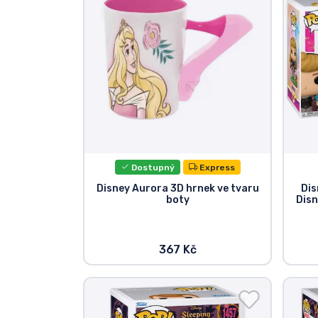
Seriálové věci
Filmové věci
Úžasné věci
Anime věci
Dostupný
Express
Hráčské věci
Disney Aurora 3D hrnek ve tvaru
Dis
boty
Disn
Sportovní věci
367 Kč
Hudební věci
Typy produktů