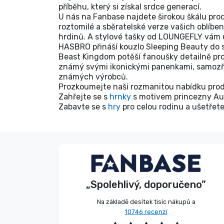
příběhu, který si získal srdce generací.
U nás na Fanbase najdete širokou škálu pr
roztomilé a sběratelské verze vašich oblíbe
hrdinů. A stylové tašky od LOUNGEFLY vám 
HASBRO přináší kouzlo Sleeping Beauty do 
Beast Kingdom potěší fanoušky detailně pr
známý svými ikonickými panenkami, samozře
známých výrobců.
Prozkoumejte naši rozmanitou nabídku prod
Zahřejte se s
hrnky
s motivem princezny Auro
Zabavte se s
hry
pro celou rodinu a ušetřete
Dávid Sulyok
Kupující
„Spolehlivý, doporučeno”
2026. 08. 08.
Na základě desítek tisíc nákupů a
10746 recenzí