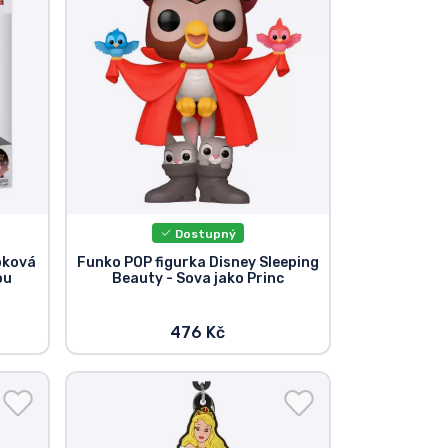
Dostupný
pková
Funko POP figurka Disney Sleeping
ou
Beauty - Sova jako Princ
476 Kč