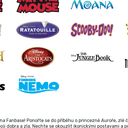
na Fanbase! Ponořte se do příběhu o princezně Auroře, zlé 
ém boji dobra a zla. Nechte se okouzlit ikonickými postavami