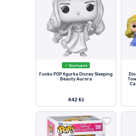
Dostupný
Funko POP figurka Disney Sleeping
Dis
Beauty Aurora
Tow
Ca
442 Kč