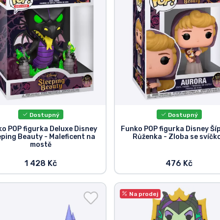
Dostupný
Dostupný
o POP figurka Deluxe Disney
Funko POP figurka Disney Ší
eping Beauty - Maleficent na
Růženka - Zloba se svíčk
mostě
1 428 Kč
476 Kč
Na prodej