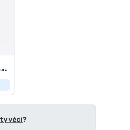
rora
ty věci
?