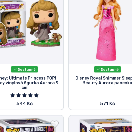
Dostupný
Dostupný
ney: Ultimate Princess POP!
Disney Royal Shimmer Slee
ey vinylová figurka Aurora 9
Beauty Aurora panenk
cm
544 Kč
571 Kč