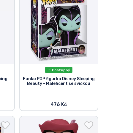
Dostupný
ping
Funko POP figurka Disney Sleeping
a
Beauty - Maleficent se svíčkou
476 Kč