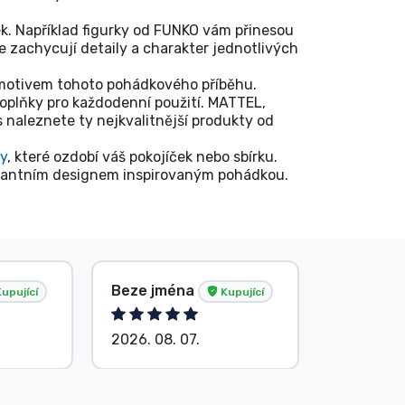
. Například figurky od FUNKO vám přinesou
e zachycují detaily a charakter jednotlivých
 motivem tohoto pohádkového příběhu.
plňky pro každodenní použití. MATTEL,
naleznete ty nejkvalitnější produkty od
ky
, které ozdobí váš pokojíček nebo sbírku.
gantním designem inspirovaným pohádkou.
Beze jména
G. Gábor
upující
Kupující
2026. 08. 07.
2026. 08.