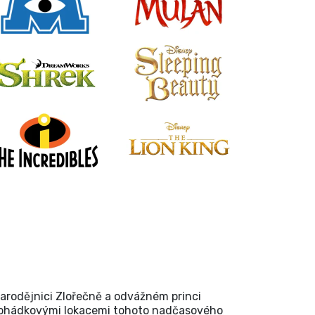
čarodějnici Zlořečně a odvážném princi
 a pohádkovými lokacemi tohoto nadčasového