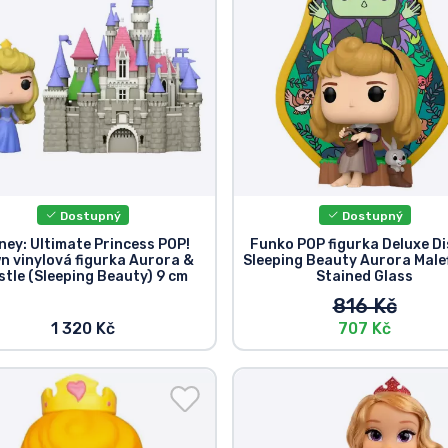
Dostupný
Dostupný
ney: Ultimate Princess POP!
Funko POP figurka Deluxe D
n vinylová figurka Aurora &
Sleeping Beauty Aurora Male
stle (Sleeping Beauty) 9 cm
Stained Glass
816 Kč
1 320 Kč
707 Kč