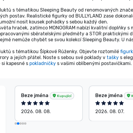
oduktů s tématikou Sleeping Beauty od renomovaných značek
ných postav. Realistické figurky od BULLYLAND zase dokonal
umožní nosit kousek pohádky s sebou každý den.
světa hraček, zatímco MONOGRAM nabízí kvalitní doplňky s
opracovanými sběratelskými předměty a STOR praktickými do
jmě nemůže chybět se svou kolekcí Sleeping Beauty. U nás 
uktů s tématikou Šípkové Růženky. Objevte roztomilé
figur
ry a jejích přátel. Noste s sebou své poklady v
tašky
s ele
 si kapesné s
pokladničky
s vašimi oblíbenými postavičkami.
Beze jména
Beze jména
Kupující
K
2026. 08. 08.
2026. 08. 07.