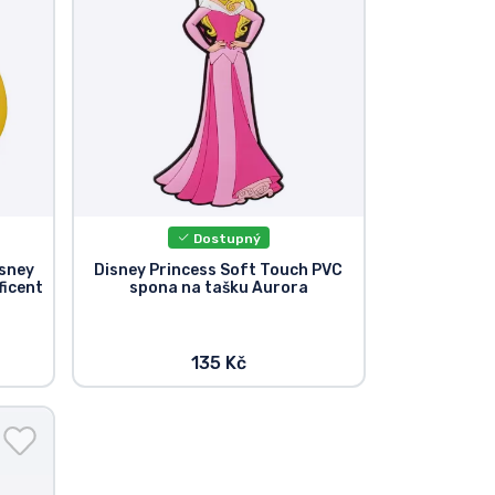
Dostupný
isney
Disney Princess Soft Touch PVC
ficent
spona na tašku Aurora
135 Kč