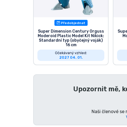
Seriálové věci
Předobjednat
Filmové věci
Super Dimension Century Orguss
Supe
Moderoid Plastic Model Kit Nikick:
Mo
Standardní typ (obyčejný voják)
Úžasné věci
16 cm
Očekávaný vzhled:
Anime věci
2027 04. 01.
Hráčské věci
Upozornit mě, k
Sportovní věci
Hudební věci
Naši členové se 
Typy produktů