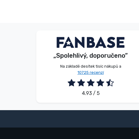
Značky
Beze jména
Kupující
„Spolehlivý, doporučeno”
2026. 08. 05.
Na základě desítek tisíc nákupů a
10725 recenzí
4.93 / 5