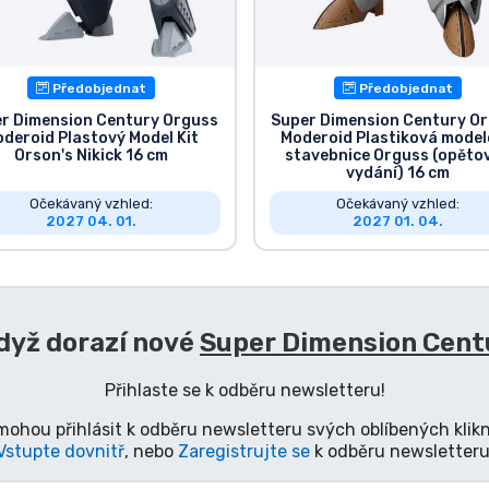
Předobjednat
Předobjednat
r Dimension Century Orguss
Super Dimension Century O
deroid Plastový Model Kit
Moderoid Plastiková mode
Orson's Nikick 16 cm
stavebnice Orguss (opěto
vydání) 16 cm
Očekávaný vzhled:
Očekávaný vzhled:
2027 04. 01.
2027 01. 04.
dyž dorazí nové
Super Dimension Centu
Přihlaste se k odběru newsletteru!
mohou přihlásit k odběru newsletteru svých oblíbených klikn
Vstupte dovnitř
, nebo
Zaregistrujte se
k odběru newsletteru