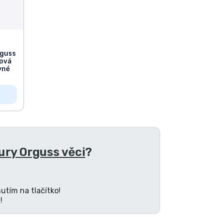
rguss
lová
vné
ry Orguss věci
?
utím na tlačítko!
!