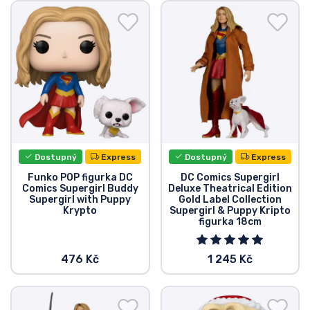
Doprava a platba
Seriálové věci
Filmové věci
Úžasné věci
Dostupný
Express
Dostupný
Express
Anime věci
Funko POP figurka DC
DC Comics Supergirl
Comics Supergirl Buddy
Deluxe Theatrical Edition
Supergirl with Puppy
Gold Label Collection
Hráčské věci
Krypto
Supergirl & Puppy Kripto
figurka 18cm
Sportovní věci
476 Kč
1 245 Kč
Hudební věci