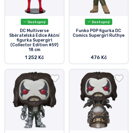
Dostupný
Dostupný
DC Multiverse
Funko POP figurka DC
Sběratelská Edice Akční
Comics Supergirl Ruthye
figurka Supergirl
(Collector Edition #59)
18 cm
1 252 Kč
476 Kč