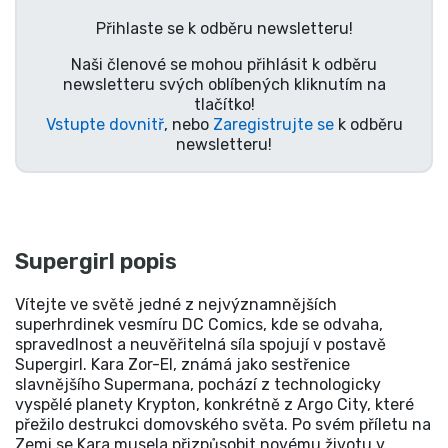
Přihlaste se k odběru newsletteru!
Naši členové se mohou přihlásit k odběru
newsletteru svých oblíbených kliknutím na
tlačítko!
Vstupte dovnitř
, nebo
Zaregistrujte se
k odběru
newsletteru!
Supergirl popis
Vítejte ve světě jedné z nejvýznamnějších
superhrdinek vesmíru DC Comics, kde se odvaha,
spravedlnost a neuvěřitelná síla spojují v postavě
Supergirl. Kara Zor-El, známá jako sestřenice
slavnějšího Supermana, pochází z technologicky
vyspělé planety Krypton, konkrétně z Argo City, které
přežilo destrukci domovského světa. Po svém příletu na
Zemi se Kara musela přizpůsobit novému životu v