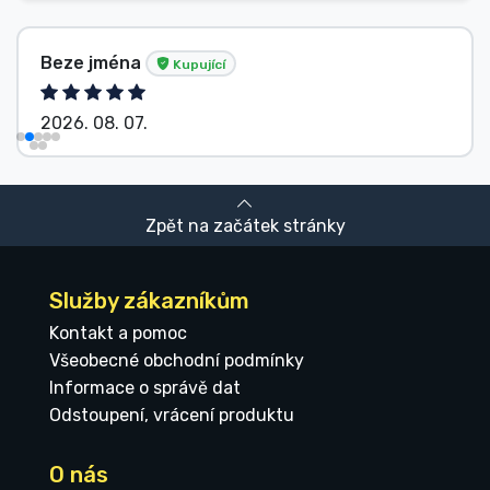
Beze jména
Kupující
2026. 08. 07.
Zpět na začátek stránky
Služby zákazníkům
Kontakt a pomoc
Všeobecné obchodní podmínky
Informace o správě dat
Odstoupení, vrácení produktu
O nás