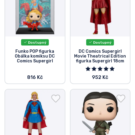
Dostupný
Dostupný
Funko POP figurka
DC Comics Supergirl
Obálka komiksu DC
Movie Theatrical Edition
Comics Supergirl
figurka Supergirl 18cm
816 Kč
952 Kč