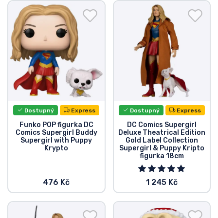
Doprava a platba
Seriálové věci
Filmové věci
Úžasné věci
Dostupný
Express
Dostupný
Express
Anime věci
Funko POP figurka DC
DC Comics Supergirl
Comics Supergirl Buddy
Deluxe Theatrical Edition
Supergirl with Puppy
Gold Label Collection
Hráčské věci
Krypto
Supergirl & Puppy Kripto
figurka 18cm
Sportovní věci
476 Kč
1 245 Kč
Hudební věci