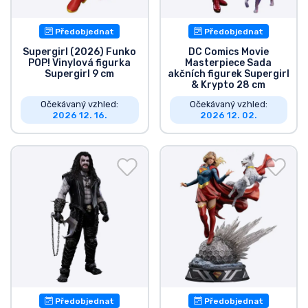
Předobjednat
Předobjednat
Supergirl (2026) Funko
DC Comics Movie
POP! Vinylová figurka
Masterpiece Sada
Supergirl 9 cm
akčních figurek Supergirl
& Krypto 28 cm
Očekávaný vzhled:
Očekávaný vzhled:
2026 12. 16.
2026 12. 02.
Předobjednat
Předobjednat