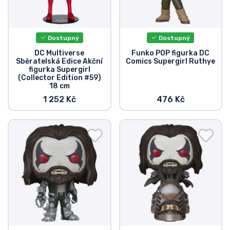
Dostupný
Dostupný
DC Multiverse
Funko POP figurka DC
Sběratelská Edice Akční
Comics Supergirl Ruthye
figurka Supergirl
(Collector Edition #59)
18 cm
1 252 Kč
476 Kč