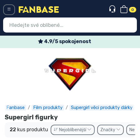
0
Menü
Týdenní speciální nabídky
Vstup
Registrace
Nejnovější věci
Speciální nabídky
Expresní doručení
Fanbase
Film produkty
Supergirl věci produkty dárky
Předobjednat
Supergirl figurky
Outlet produkty
22
kus produktu
Nejoblíbenější
Značky
Ne