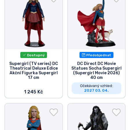
Dostupný
Předobjednat
Supergirl (TV series) DC
DC Direct DC Movie
Theatrical Deluxe Edice
Statues Socha Supergirl
Akční Figurka Supergirl
(Supergirl Movie 2026)
17 cm
40 cm
Očekávaný vzhled:
2027 03. 04.
1 245 Kč