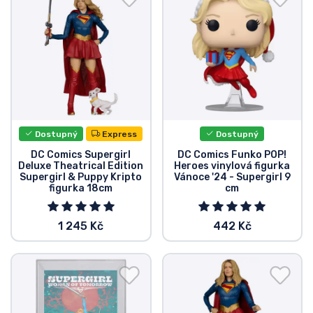
Typy produktů
Značky
Dostupný
Express
Dostupný
DC Comics Supergirl
DC Comics Funko POP!
Deluxe Theatrical Edition
Heroes vinylová figurka
Supergirl & Puppy Kripto
Vánoce '24 - Supergirl 9
figurka 18cm
cm
1 245 Kč
442 Kč