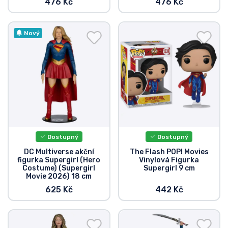
476 Kč
476 Kč
Nový
Dostupný
Dostupný
DC Multiverse akční
The Flash POP! Movies
figurka Supergirl (Hero
Vinylová Figurka
Costume) (Supergirl
Supergirl 9 cm
Movie 2026) 18 cm
625 Kč
442 Kč