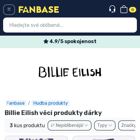
0
Menü
4.9/5 spokojenost
Vstup
Registrace
Nejnovější věci
Speciální nabídky
Expresní doručení
Fanbase
Hudba produkty
Billie Eilish věci produkty dárky
Předobjednat
3
kus produktu
Nejoblíbenější
Typy
Značky
Outlet produkty