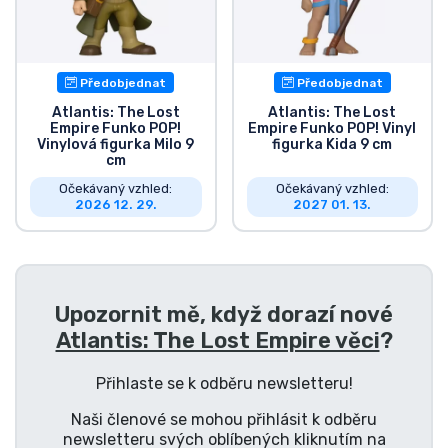
Doprava a platba
Seriálové věci
Předobjednat
Předobjednat
Atlantis: The Lost
Atlantis: The Lost
Filmové věci
Empire Funko POP!
Empire Funko POP! Vinyl
Vinylová figurka Milo 9
figurka Kida 9 cm
cm
Úžasné věci
Očekávaný vzhled:
Očekávaný vzhled:
2026 12. 29.
2027 01. 13.
Anime věci
Hráčské věci
Upozornit mě, když dorazí nové
Atlantis: The Lost Empire věci
?
Sportovní věci
Přihlaste se k odběru newsletteru!
Hudební věci
Naši členové se mohou přihlásit k odběru
newsletteru svých oblíbených kliknutím na