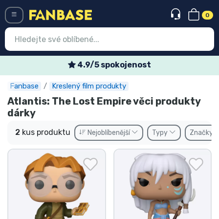
0
Menü
4.9/5 spokojenost
Fanbase
Kreslený film produkty
Vstup
Registrace
Atlantis: The Lost Empire věci produkty
dárky
Nejnovější věci
2
kus produktu
Nejoblíbenější
Typy
Značky
Speciální nabídky
Expresní doručení
Předobjednat
Outlet produkty