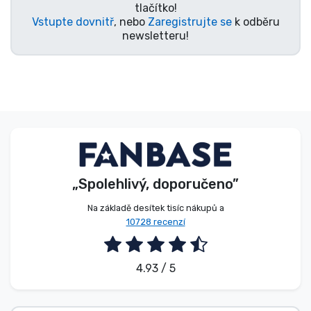
tlačítko!
Typy produktů
Vstupte dovnitř
, nebo
Zaregistrujte se
k odběru
newsletteru!
Značky
„Spolehlivý, doporučeno”
Na základě desítek tisíc nákupů a
10728 recenzí
4.93 / 5