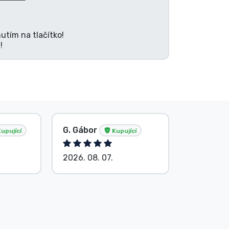
utím na tlačítko!
!
G. Gábor
P. Veron
upující
Kupující
2026. 08. 07.
2026. 08.