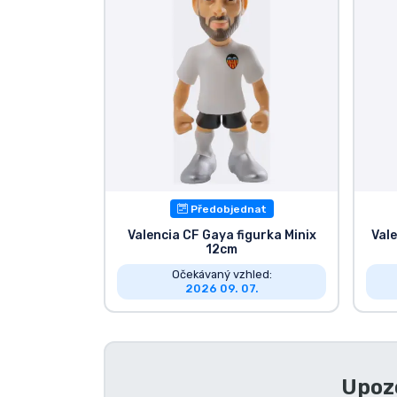
Seriálové věci
Filmové věci
Úžasné věci
Anime věci
Předobjednat
Hráčské věci
Valencia CF Gaya figurka Minix
Vale
12cm
Očekávaný vzhled:
Sportovní věci
2026 09. 07.
Hudební věci
Upozo
Typy produktů