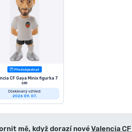
Předobjednat
ncia CF Gaya Minix figurka 7
cm
Očekávaný vzhled:
2026 09. 07.
rnit mě, když dorazí nové
Valencia CF