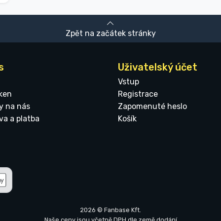
Zpět na začátek stránky
s
Uživatelský účet
Vstup
ken
Registrace
y na nás
Zapomenuté heslo
va a platba
Košík
2026 © Fanbase Kft.
Naše ceny jsou včetně DPH dle země dodání