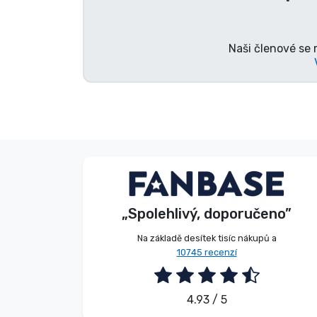
Značky
Naši členové se 
Beze jména
Kupující
„Spolehlivý, doporučeno”
2026. 08. 08.
Na základě desítek tisíc nákupů a
10745 recenzí
4.93 / 5