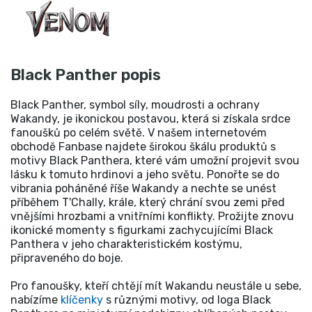
Black Panther popis
Black Panther, symbol síly, moudrosti a ochrany
Wakandy, je ikonickou postavou, která si získala srdce
fanoušků po celém světě. V našem internetovém
obchodě Fanbase najdete širokou škálu produktů s
motivy Black Panthera, které vám umožní projevit svou
lásku k tomuto hrdinovi a jeho světu. Ponořte se do
vibrania poháněné říše Wakandy a nechte se unést
příběhem T'Chally, krále, který chrání svou zemi před
vnějšími hrozbami a vnitřními konflikty. Prožijte znovu
ikonické momenty s figurkami zachycujícími Black
Panthera v jeho charakteristickém kostýmu,
připraveného do boje.
Pro fanoušky, kteří chtějí mít Wakandu neustále u sebe,
nabízíme
klíčenky
s různými motivy, od loga Black