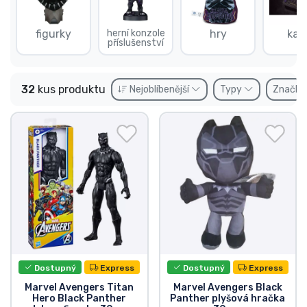
Doprava a platba
figurky
herní konzole
hry
kar
příslušenství
Seriálové věci
Filmové věci
32
kus produktu
Nejoblíbenější
Typy
Značk
Úžasné věci
Anime věci
Hráčské věci
Sportovní věci
Dostupný
Express
Dostupný
Express
Hudební věci
Marvel Avengers Titan
Marvel Avengers Black
Hero Black Panther
Panther plyšová hračka