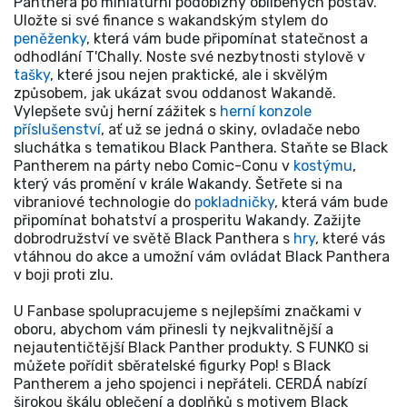
Panthera po miniaturní podobizny oblíbených postav.
Uložte si své finance s wakandským stylem do
peněženky
, která vám bude připomínat statečnost a
odhodlání T'Chally. Noste své nezbytnosti stylově v
tašky
, které jsou nejen praktické, ale i skvělým
způsobem, jak ukázat svou oddanost Wakandě.
Vylepšete svůj herní zážitek s
herní konzole
příslušenství
, ať už se jedná o skiny, ovladače nebo
sluchátka s tematikou Black Panthera. Staňte se Black
Pantherem na párty nebo Comic-Conu v
kostýmu
,
který vás promění v krále Wakandy. Šetřete si na
vibraniové technologie do
pokladničky
, která vám bude
připomínat bohatství a prosperitu Wakandy. Zažijte
dobrodružství ve světě Black Panthera s
hry
, které vás
vtáhnou do akce a umožní vám ovládat Black Panthera
v boji proti zlu.
U Fanbase spolupracujeme s nejlepšími značkami v
oboru, abychom vám přinesli ty nejkvalitnější a
nejautentičtější Black Panther produkty. S FUNKO si
můžete pořídit sběratelské figurky Pop! s Black
Pantherem a jeho spojenci i nepřáteli. CERDÁ nabízí
širokou škálu oblečení a doplňků s motivem Black