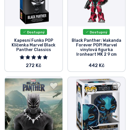
Dostupný
Dostupný
Kapesní Funko POP
Black Panther: Wakanda
Klíčenka Marvel Black
Forever POP! Marvel
Panther Classics
vinylová figurka
Ironheart MK 2 9 cm
272 Kč
442 Kč