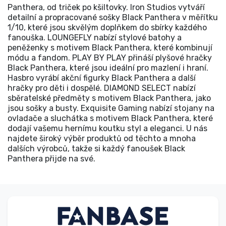
Panthera, od triček po kšiltovky. Iron Studios vytváří
detailní a propracované sošky Black Panthera v měřítku
1/10, které jsou skvělým doplňkem do sbírky každého
fanouška. LOUNGEFLY nabízí stylové batohy a
peněženky s motivem Black Panthera, které kombinují
módu a fandom. PLAY BY PLAY přináší plyšové hračky
Black Panthera, které jsou ideální pro mazlení i hraní.
Hasbro vyrábí akční figurky Black Panthera a další
hračky pro děti i dospělé. DIAMOND SELECT nabízí
sběratelské předměty s motivem Black Panthera, jako
jsou sošky a busty. Exquisite Gaming nabízí stojany na
ovladače a sluchátka s motivem Black Panthera, které
dodají vašemu hernímu koutku styl a eleganci. U nás
najdete široký výběr produktů od těchto a mnoha
dalších výrobců, takže si každý fanoušek Black
Panthera přijde na své.