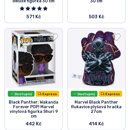
deluxe figurka 30 cm
30 cm
Typy produktů
571 Kč
503 Kč
Značky
Dostupný
Express
Dostupný
Express
Black Panther: Wakanda
Marvel Black Panther
Forever POP! Marvel
Rukavice plyšová hračka
vinylová figurka Shuri 9
27cm
cm
442 Kč
414 Kč