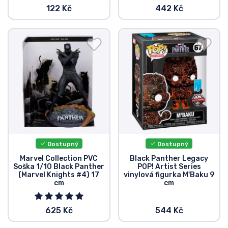
122 Kč
442 Kč
Dostupný
Dostupný
Marvel Collection PVC
Black Panther Legacy
Soška 1/10 Black Panther
POP! Artist Series
(Marvel Knights #4) 17
vinylová figurka M'Baku 9
cm
cm
625 Kč
544 Kč