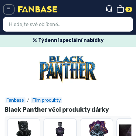
0
Menü
Týdenní speciální nabídky
Vstup
Registrace
Nejnovější věci
Speciální nabídky
Expresní doručení
Fanbase
Film produkty
Black Panther věci produkty dárky
Předobjednat
Outlet produkty