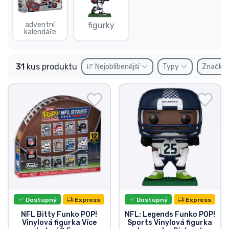
Doprava a platba
adventní
figurky
kalendáře
Seriálové věci
Filmové věci
31
kus produktu
Nejoblíbenější
Typy
Značky
Úžasné věci
Anime věci
Hráčské věci
Sportovní věci
Dostupný
Express
Dostupný
Express
Hudební věci
NFL Bitty Funko POP!
NFL: Legends Funko POP!
Vinylová figurka Více
Sports Vinylová figurka