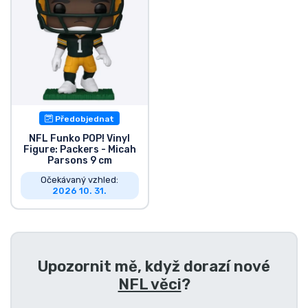
Předobjednat
NFL Funko POP! Vinyl
Figure: Packers - Micah
Parsons 9 cm
Očekávaný vzhled:
2026 10. 31.
Upozornit mě, když dorazí nové
NFL věci
?