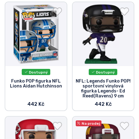
Dostupný
Dostupný
Funko POP figurka NFL
NFL: Legends Funko POP!
Lions Aidan Hutchinson
sportovní vinylová
figurka Legends- Ed
Reed(Ravens) 9 cm
442 Kč
442 Kč
Na prodej