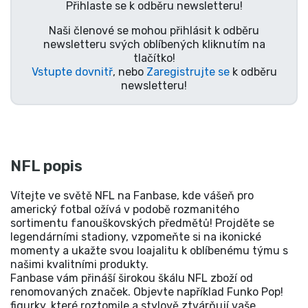
Přihlaste se k odběru newsletteru!
Naši členové se mohou přihlásit k odběru
newsletteru svých oblíbených kliknutím na
tlačítko!
Vstupte dovnitř
, nebo
Zaregistrujte se
k odběru
newsletteru!
NFL popis
Vítejte ve světě NFL na Fanbase, kde vášeň pro
americký fotbal ožívá v podobě rozmanitého
sortimentu fanouškovských předmětů! Projděte se
legendárními stadiony, vzpomeňte si na ikonické
momenty a ukažte svou loajalitu k oblíbenému týmu s
našimi kvalitními produkty.
Fanbase vám přináší širokou škálu NFL zboží od
renomovaných značek. Objevte například Funko Pop!
figurky, které roztomile a stylově ztvárňují vaše