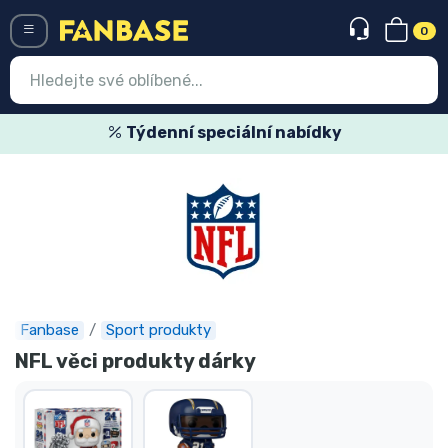
0
Menü
Týdenní speciální nabídky
Vstup
Registrace
Nejnovější věci
Speciální nabídky
Expresní doručení
Fanbase
Sport produkty
NFL věci produkty dárky
Předobjednat
Outlet produkty