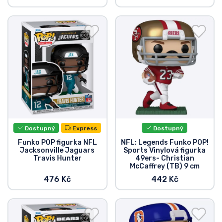
Dostupný
Express
Dostupný
Funko POP figurka NFL
NFL: Legends Funko POP!
Jacksonville Jaguars
Sports Vinylová figurka
Travis Hunter
49ers- Christian
McCaffrey (TB) 9 cm
476 Kč
442 Kč