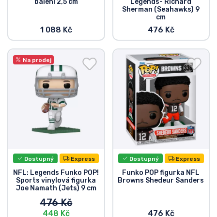
balení 2,5 cm
Legends- Richard
Sherman (Seahawks) 9
Typy produktů
cm
1 088 Kč
476 Kč
Značky
Na prodej
Dostupný
Express
Dostupný
Express
NFL: Legends Funko POP!
Funko POP figurka NFL
Sports vinylová figurka
Browns Shedeur Sanders
Joe Namath (Jets) 9 cm
476 Kč
448 Kč
476 Kč