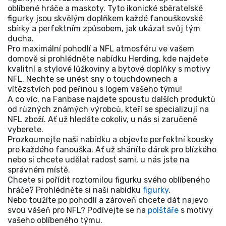
oblíbené hráče a maskoty. Tyto ikonické sběratelské
figurky jsou skvělým doplňkem každé fanouškovské
sbírky a perfektním způsobem, jak ukázat svůj tým
ducha.
Pro maximální pohodlí a NFL atmosféru ve vašem
domově si prohlédněte nabídku Herding, kde najdete
kvalitní a stylové lůžkoviny a bytové doplňky s motivy
NFL. Nechte se unést sny o touchdownech a
vítězstvích pod peřinou s logem vašeho týmu!
A co víc, na Fanbase najdete spoustu dalších produktů
od různých známých výrobců, kteří se specializují na
NFL zboží. Ať už hledáte cokoliv, u nás si zaručeně
vyberete.
Prozkoumejte naši nabídku a objevte perfektní kousky
pro každého fanouška. Ať už sháníte dárek pro blízkého
nebo si chcete udělat radost sami, u nás jste na
správném místě.
Chcete si pořídit roztomilou figurku svého oblíbeného
hráče? Prohlédněte si naši nabídku
figurky
.
Nebo toužíte po pohodlí a zároveň chcete dát najevo
svou vášeň pro NFL? Podívejte se na
polštáře
s motivy
vašeho oblíbeného týmu.