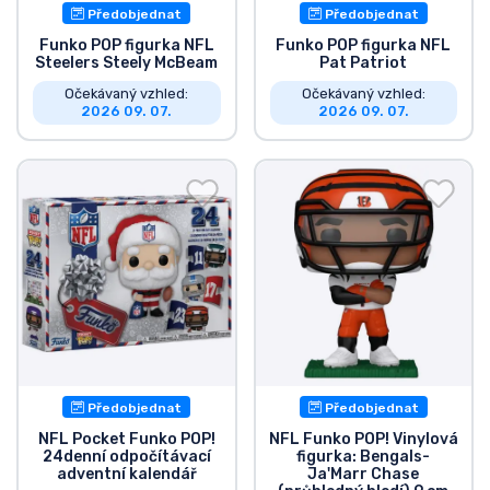
Předobjednat
Předobjednat
Funko POP figurka NFL
Funko POP figurka NFL
Steelers Steely McBeam
Pat Patriot
Očekávaný vzhled:
Očekávaný vzhled:
2026 09. 07.
2026 09. 07.
Předobjednat
Předobjednat
NFL Pocket Funko POP!
NFL Funko POP! Vinylová
24denní odpočítávací
figurka: Bengals-
adventní kalendář
Ja'Marr Chase