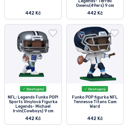
Legends- Terrell
Owens(49ers) 9 cm
442 Kč
442 Kč
Dostupný
Dostupný
NFL: Legends Funko POP!
Funko POP figurka NFL
Sports Vinylová Figurka
Tennesse Titans Cam
Legends- Michael
Ward
Irvin(Cowboys) 9 cm
442 Kč
442 Kč