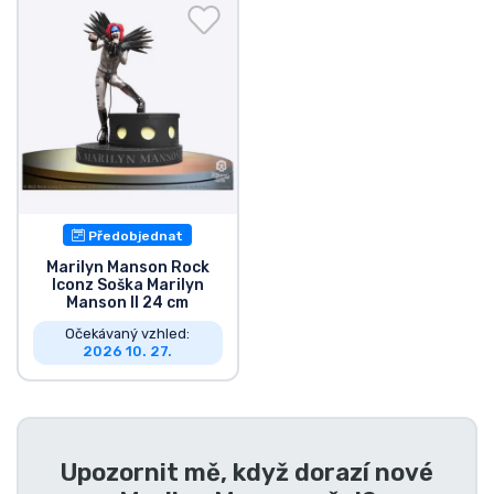
Doprava a platba
Seriálové věci
Filmové věci
Úžasné věci
Předobjednat
Anime věci
Marilyn Manson Rock
Iconz Soška Marilyn
Manson II 24 cm
Hráčské věci
Očekávaný vzhled:
2026 10. 27.
Sportovní věci
Hudební věci
Upozornit mě, když dorazí nové