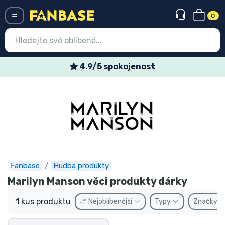
0
Menü
4.9/5 spokojenost
Vstup
Registrace
Nejnovější věci
Speciální nabídky
Expresní doručení
Fanbase
Hudba produkty
Marilyn Manson věci produkty dárky
Předobjednat
1
kus produktu
Nejoblíbenější
Typy
Značky
Outlet produkty