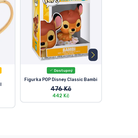
Dostupný
Figurka POP Disney Classic Bambi
Disney Ba
l
pa
476 Kč
442 Kč