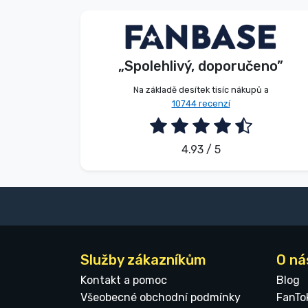
Beze jména
Beze jména
Kupující
Kupující
„Spolehlivý, doporučeno”
2026. 08. 07.
2026. 08. 07.
Na základě desítek tisíc nákupů a
10744 recenzí
4.93 / 5
Služby zákazníkům
O ná
Kontakt a pomoc
Blog
Všeobecné obchodní podmínky
FanTo