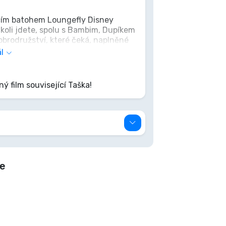
ícím batohem Loungefly Disney
koli jdete, spolu s Bambim, Dupíkem
dobrodružství, které čeká, naplněné
vého přátelství. Perfektní pro ty,
l
u každý den kousek kouzla lesního
ný film související Taška!
ce