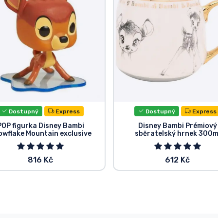
Dostupný
Express
Dostupný
Express
POP figurka Disney Bambi
Disney Bambi Prémiový
owflake Mountain exclusive
sběratelský hrnek 300m
816 Kč
612 Kč