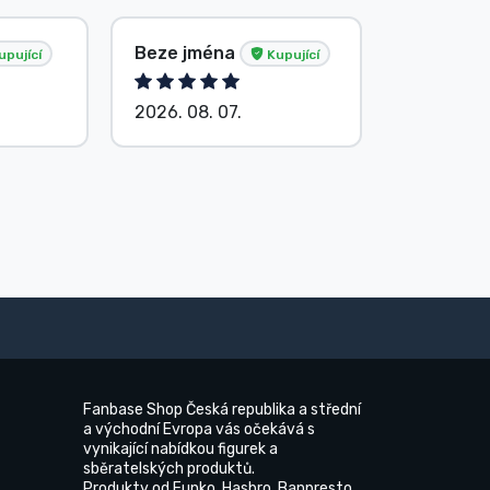
C. Judit G
Beze jména
pující
Kupující
Kupující
2026. 08. 07.
2026. 08.
Fanbase Shop Česká republika a střední
a východní Evropa vás očekává s
vynikající nabídkou figurek a
sběratelských produktů.
Produkty od Funko, Hasbro, Banpresto,