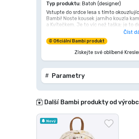
Typ produktu
: Batoh (designer)
Vstupte do srdce lesa s tímto okouzluj
Značky
Bambi! Noste kousek jarního kouzla kam
a Kvítečkem. Je to víc než taška; je to 
jemným šepotem lesa a radostí z opravdo
Číst dá
kdo věří v prosté zázraky a nosí s sebo
© Oficiální Bambi produkt
prince. Odpovíte na volání louky?
Získejte své oblíbené Kresle
Parametry
Další Bambi produkty od výrob
Nový