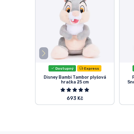
Dostupný
Express
Disney Bambi Tambor plyšová
hračka 25 cm
Sn
693 Kč