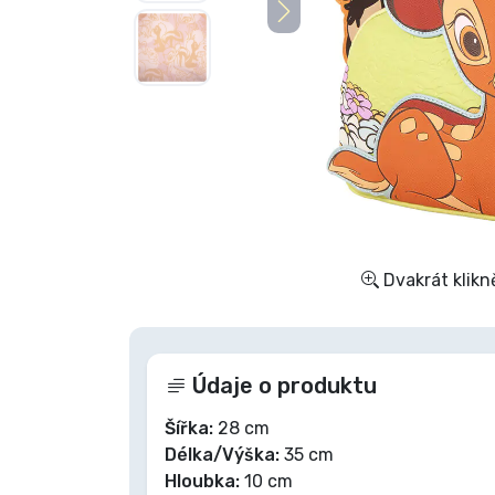
Seriálové věci
Filmové věci
Úžasné věci
Anime věci
Dvakrát klikn
Hráčské věci
Sportovní věci
Údaje o produktu
Hudební věci
Šířka:
28 cm
Délka/Výška:
35 cm
Hloubka:
10 cm
Typy produktů