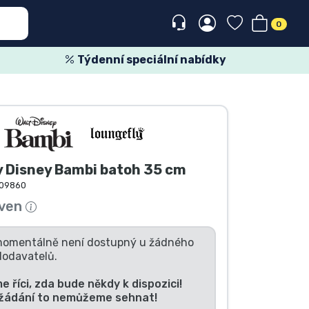
0
Týdenní speciální nabídky
y Disney Bambi batoh 35 cm
09860
 ven
momentálně není dostupný u žádného
dodavatelů.
říci, zda bude někdy k dispozici!
yžádání to nemůžeme sehnat!