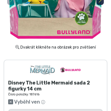
Doprava a platba
Seriálové věci
Filmové věci
Úžasné věci
Dvakrát klikněte na obrázek pro zvětšení
Anime věci
Hráčské věci
Disney The Little Mermaid sada 2
Sportovní věci
figurky 14 cm
Číslo položky:
187616
Hudební věci
Vyběhl ven