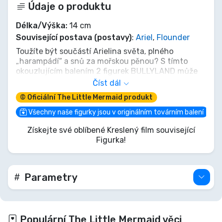
Údaje o produktu
Délka/Výška:
14 cm
Související postava (postavy)
:
Ariel
,
Flounder
Toužíte být součástí Arielina světa, plného
„harampádí“ a snů za mořskou pěnou? S tímto
okouzlujícím balením 2 figurek BULLYLAND může
zvědavá princezna Ariel, připravená na
Číst dál
suchozemské dobrodružství, a její věrný přítel
© Oficiální The Little Mermaid produkt
Šupinka nyní prozkoumat vaše břehy! Tyto 14cm
figurky zachycují kouzlo Malé mořské víly s
Všechny naše figurky jsou v originálním továrním balení
nádhernými detaily. Jaké divy objevíte? Nebuďte
Získejte své oblíbené Kreslený film související
„chudinka nešťastná duše“ – přineste si domů toto
Figurka!
duo!
Parametry
Populární The Little Mermaid věci