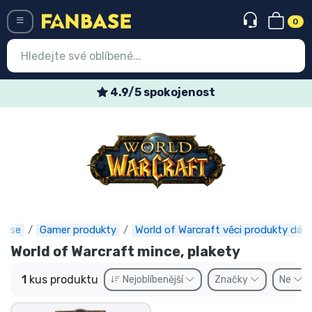
0
Menü
4.9/5 spokojenost
Vstup
Registrace
Nejnovější věci
Speciální nabídky
Expresní doručení
base
Gamer produkty
World of Warcraft věci produkty dárk
World of Warcraft mince, plakety
Předobjednat
1
kus produktu
Nejoblíbenější
Značky
Ne
Outlet produkty