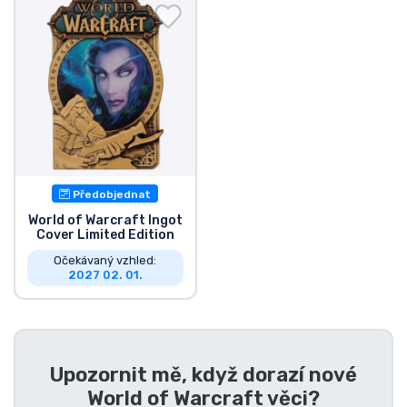
Doprava a platba
Seriálové věci
Filmové věci
Úžasné věci
Předobjednat
Anime věci
World of Warcraft Ingot
Cover Limited Edition
Očekávaný vzhled:
Hráčské věci
2027 02. 01.
Sportovní věci
Hudební věci
Upozornit mě, když dorazí nové
World of Warcraft věci
?