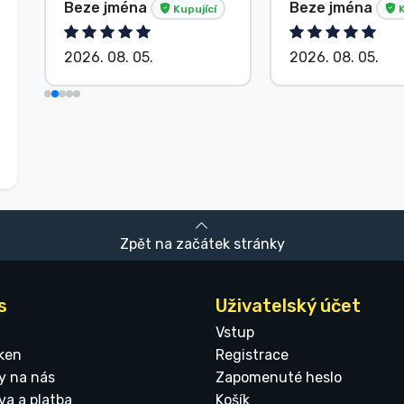
Beze jména
Beze jména
Kupující
K
2026. 08. 05.
2026. 08. 05.
Zpět na začátek stránky
s
Uživatelský účet
Vstup
ken
Registrace
y na nás
Zapomenuté heslo
va a platba
Košík