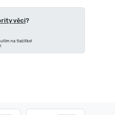
rity věci
?
utím na tlačítko!
!