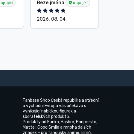
Beze jména
Beze jm
upující
Kupující
2026. 08. 04.
2026. 08.
Fanbase Shop Česká republika a střední
a východní Evropa vás očekává s
vynikající nabídkou figurek a
sběratelských produktů.
Produkty od Funko, Hasbro, Banpresto,
Mattel, Good Smile a mnoha dalších
značek – pro fanoušky anime, filmů,