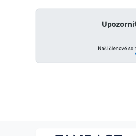
Seriálové věci
Upozornit
Filmové věci
Úžasné věci
Naši členové se 
Anime věci
Hráčské věci
Sportovní věci
Hudební věci
Typy produktů