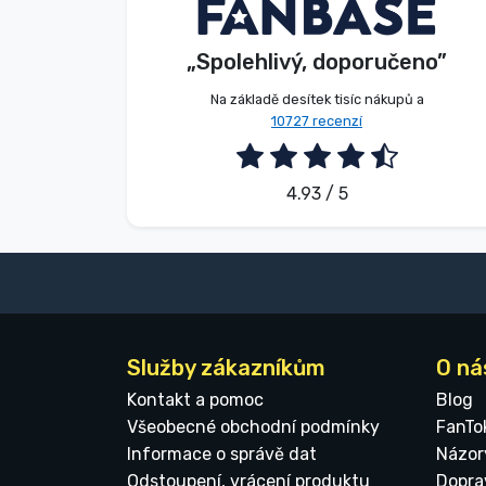
E. Hipságh
Kupující
Značky
„Spolehlivý, doporučeno”
2026. 08. 06.
Na základě desítek tisíc nákupů a
10727 recenzí
4.93 / 5
Služby zákazníkům
O ná
Kontakt a pomoc
Blog
Všeobecné obchodní podmínky
FanTo
Informace o správě dat
Názor
Odstoupení, vrácení produktu
Dopra