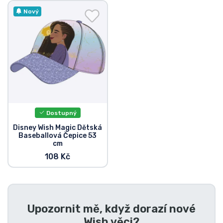
Doprava a platba
Nový
Seriálové věci
Filmové věci
Úžasné věci
Dostupný
Anime věci
Disney Wish Magic Dětská
Baseballová Čepice 53
cm
Hráčské věci
108 Kč
Sportovní věci
Hudební věci
Upozornit mě, když dorazí nové
Wish věci
?