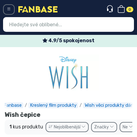
0
Menü
4.9/5 spokojenost
Vstup
Registrace
Nejnovější věci
Speciální nabídky
Expresní doručení
Fanbase
Kreslený film produkty
Wish věci produkty dárky
Předobjednat
Wish čepice
Outlet produkty
1
kus produktu
Nejoblíbenější
Značky
Ne