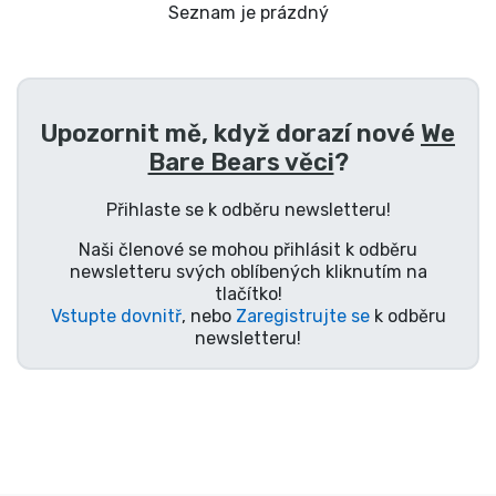
Doprava a platba
Seznam je prázdný
Seriálové věci
Upozornit mě, když dorazí nové
We
Filmové věci
Bare Bears věci
?
Úžasné věci
Přihlaste se k odběru newsletteru!
Naši členové se mohou přihlásit k odběru
Anime věci
newsletteru svých oblíbených kliknutím na
tlačítko!
Vstupte dovnitř
, nebo
Zaregistrujte se
k odběru
Hráčské věci
newsletteru!
Sportovní věci
Hudební věci