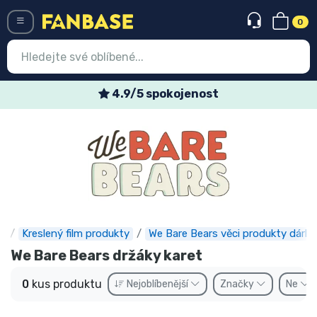
0
Menü
4.9/5 spokojenost
Vstup
Registrace
Nejnovější věci
Speciální nabídky
Expresní doručení
e
Kreslený film produkty
We Bare Bears věci produkty dárky
We Bare Bears držáky karet
Předobjednat
0
kus produktu
Nejoblíbenější
Značky
Ne
Outlet produkty