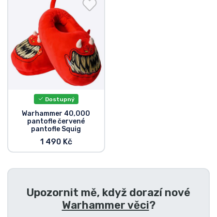
Doprava a platba
Seriálové věci
Filmové věci
Úžasné věci
Dostupný
Anime věci
Warhammer 40,000
pantofle červené
pantofle Squig
Hráčské věci
1 490 Kč
Sportovní věci
Upozornit mě, když dorazí nové
Hudební věci
Warhammer věci
?