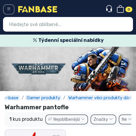
0
Menü
Týdenní speciální nabídky
Vstup
Registrace
Nejnovější věci
Speciální nabídky
Expresní doručení
Fanbase
Gamer produkty
Warhammer věci produkty dárky
Warhammer pantofle
Předobjednat
1
kus produktu
Nejoblíbenější
Značky
Ne
Outlet produkty