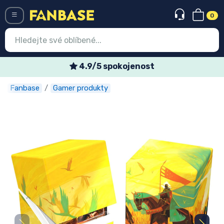
0
Menü
4.9/5 spokojenost
Fanbase
Gamer produkty
Vstup
Registrace
Nejnovější věci
Speciální nabídky
Expresní doručení
Předobjednat
Outlet produkty