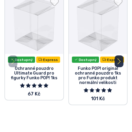
Dostupný
Express
Dostupný
Express
Ochranné pouzdro
Funko POP! original
Ultimate Guard pro
ochranné pouzdro 1ks
figurky Funko POP! 1ks
pro Funko produkt
normální velikosti
67 Kč
101 Kč