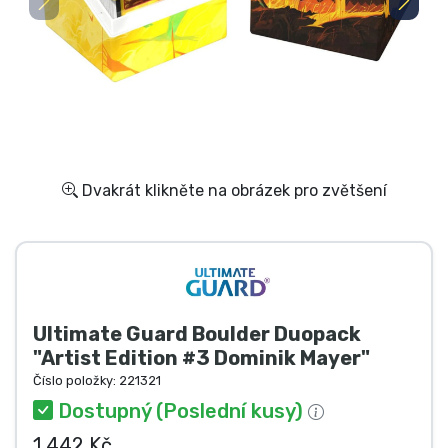
Doprava a platba
Seriálové věci
Filmové věci
Úžasné věci
Dvakrát klikněte na obrázek pro zvětšení
Anime věci
Hráčské věci
Ultimate Guard Boulder Duopack
Sportovní věci
"Artist Edition #3 Dominik Mayer"
Číslo položky:
221321
Hudební věci
Dostupný (Poslední kusy)
1 442 Kč