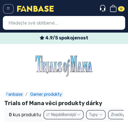
0
Menü
4.9/5 spokojenost
Vstup
Registrace
Nejnovější věci
Speciální nabídky
Expresní doručení
Fanbase
Gamer produkty
Trials of Mana věci produkty dárky
Předobjednat
0
kus produktu
Nejoblíbenější
Typy
Značky
Outlet produkty