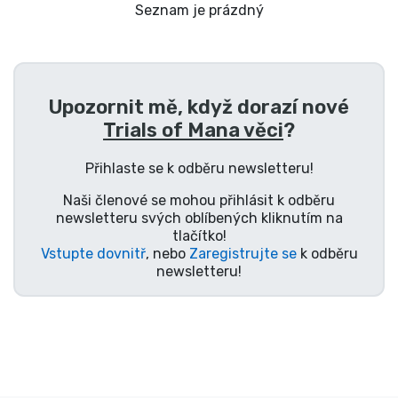
Doprava a platba
Seznam je prázdný
Seriálové věci
Upozornit mě, když dorazí nové
Filmové věci
Trials of Mana věci
?
Úžasné věci
Přihlaste se k odběru newsletteru!
Naši členové se mohou přihlásit k odběru
Anime věci
newsletteru svých oblíbených kliknutím na
tlačítko!
Vstupte dovnitř
, nebo
Zaregistrujte se
k odběru
Hráčské věci
newsletteru!
Sportovní věci
Hudební věci