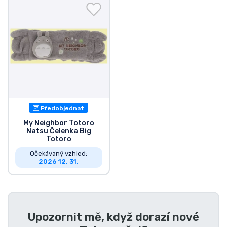
Doprava a platba
Seriálové věci
Filmové věci
Úžasné věci
Předobjednat
Anime věci
My Neighbor Totoro
Natsu Čelenka Big
Totoro
Hráčské věci
Očekávaný vzhled:
2026 12. 31.
Sportovní věci
Hudební věci
Upozornit mě, když dorazí nové