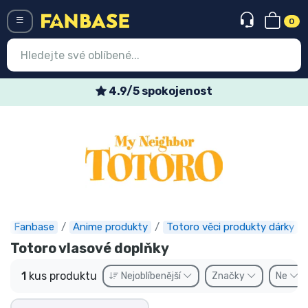
0
Menü
4.9/5 spokojenost
Vstup
Registrace
Nejnovější věci
Speciální nabídky
Expresní doručení
Fanbase
Anime produkty
Totoro věci produkty dárky
Totoro vlasové doplňky
Předobjednat
1
kus produktu
Nejoblíbenější
Značky
Ne
Outlet produkty