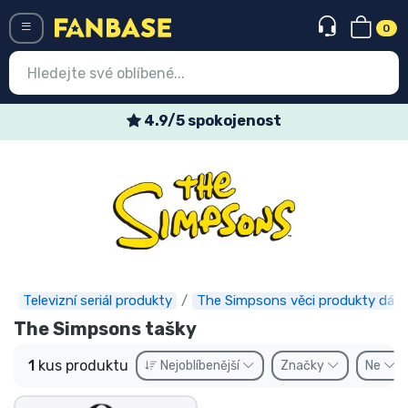
0
Menü
4.9/5 spokojenost
Vstup
Registrace
Nejnovější věci
Speciální nabídky
Expresní doručení
Televizní seriál produkty
The Simpsons věci produkty dárk
The Simpsons tašky
Předobjednat
1
kus produktu
Nejoblíbenější
Značky
Ne
Outlet produkty