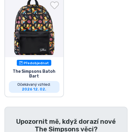
Doprava a platba
Seriálové věci
Filmové věci
Úžasné věci
Předobjednat
Anime věci
The Simpsons Batoh
Bart
Očekávaný vzhled:
Hráčské věci
2026 12. 02.
Sportovní věci
Hudební věci
Upozornit mě, když dorazí nové
The Simpsons věci
?