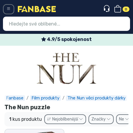
0
Menü
4.9/5 spokojenost
Vstup
Registrace
Nejnovější věci
Speciální nabídky
Expresní doručení
Fanbase
Film produkty
The Nun věci produkty dárky
The Nun puzzle
Předobjednat
1
kus produktu
Nejoblíbenější
Značky
Ne
Outlet produkty