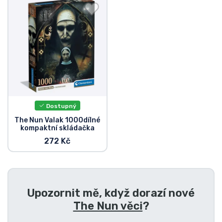
Doprava a platba
Seriálové věci
Filmové věci
Úžasné věci
Dostupný
Anime věci
The Nun Valak 1000dílné
kompaktní skládačka
272 Kč
Hráčské věci
Sportovní věci
Upozornit mě, když dorazí nové
Hudební věci
The Nun věci
?