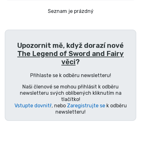
Doprava a platba
Seznam je prázdný
Seriálové věci
Filmové věci
Upozornit mě, když dorazí nové
The Legend of Sword and Fairy
Úžasné věci
věci
?
Anime věci
Přihlaste se k odběru newsletteru!
Naši členové se mohou přihlásit k odběru
Hráčské věci
newsletteru svých oblíbených kliknutím na
tlačítko!
Vstupte dovnitř
, nebo
Zaregistrujte se
k odběru
Sportovní věci
newsletteru!
Hudební věci