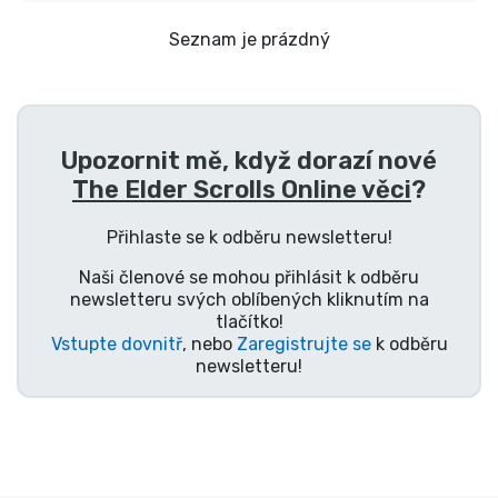
Doprava a platba
Seznam je prázdný
Seriálové věci
Filmové věci
Upozornit mě, když dorazí nové
The Elder Scrolls Online věci
?
Úžasné věci
Přihlaste se k odběru newsletteru!
Anime věci
Naši členové se mohou přihlásit k odběru
newsletteru svých oblíbených kliknutím na
tlačítko!
Hráčské věci
Vstupte dovnitř
, nebo
Zaregistrujte se
k odběru
newsletteru!
Sportovní věci
Hudební věci