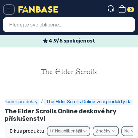
0
Menü
4.9/5 spokojenost
Vstup
Registrace
Nejnovější věci
Speciální nabídky
Expresní doručení
Gamer produkty
The Elder Scrolls Online věci produkty dárky
The Elder Scrolls Online deskové hry
Předobjednat
příslušenství
Outlet produkty
0
kus produktu
Nejoblíbenější
Značky
Ne