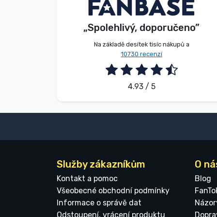
V. Éva
Kupující
Značky
„Spolehlivý, doporučeno”
2026. 08. 06.
Na základě desítek tisíc nákupů a
10730 recenzí
4.93 / 5
Služby zákazníkům
O ná
Kontakt a pomoc
Blog
Všeobecné obchodní podmínky
FanTo
Informace o správě dat
Názor
Odstoupení, vrácení produktu
Dopra