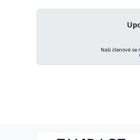
Seriálové věci
Upo
Filmové věci
Úžasné věci
Naši členové se 
Anime věci
Hráčské věci
Sportovní věci
Hudební věci
Typy produktů