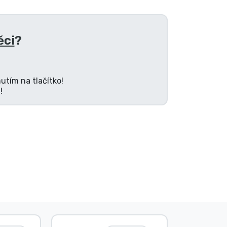
ěci
?
utím na tlačítko!
!