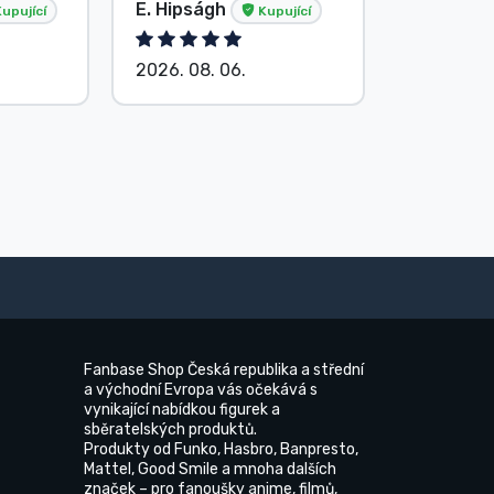
E. Hipságh
Beze jm
upující
Kupující
2026. 08. 06.
2026. 08.
Fanbase Shop Česká republika a střední
a východní Evropa vás očekává s
vynikající nabídkou figurek a
sběratelských produktů.
Produkty od Funko, Hasbro, Banpresto,
Mattel, Good Smile a mnoha dalších
značek – pro fanoušky anime, filmů,