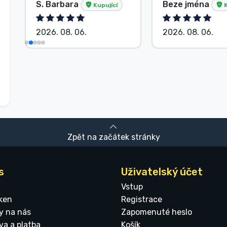
S. Barbara
Beze jména
Kupující
K
2026. 08. 06.
2026. 08. 06.
Zpět na začátek stránky
s
Uživatelský účet
Vstup
ken
Registrace
y na nás
Zapomenuté heslo
va a platba
Košík