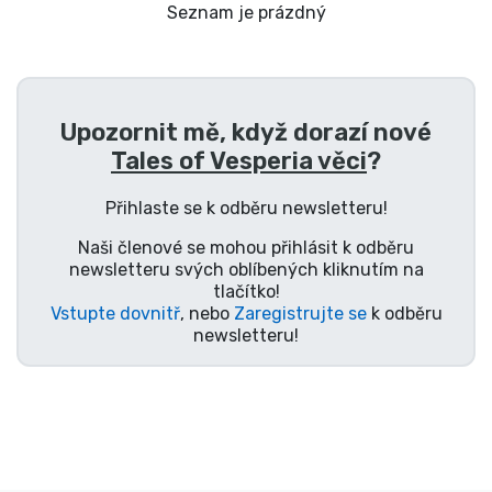
Doprava a platba
Seznam je prázdný
Seriálové věci
Upozornit mě, když dorazí nové
Filmové věci
Tales of Vesperia věci
?
Úžasné věci
Přihlaste se k odběru newsletteru!
Naši členové se mohou přihlásit k odběru
Anime věci
newsletteru svých oblíbených kliknutím na
tlačítko!
Vstupte dovnitř
, nebo
Zaregistrujte se
k odběru
Hráčské věci
newsletteru!
Sportovní věci
Hudební věci