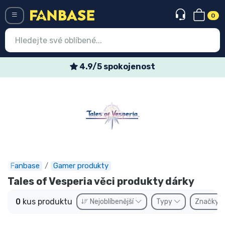
0
Menü
4.9/5 spokojenost
Vstup
Registrace
Nejnovější věci
Speciální nabídky
Expresní doručení
Fanbase
Gamer produkty
Tales of Vesperia věci produkty dárky
Předobjednat
0
kus produktu
Nejoblíbenější
Typy
Značky
Outlet produkty