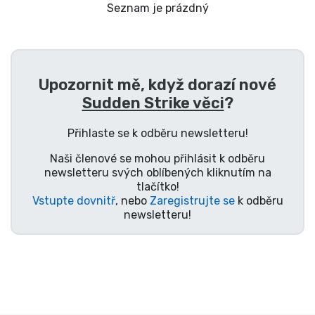
Doprava a platba
Seznam je prázdný
Seriálové věci
Upozornit mě, když dorazí nové
Filmové věci
Sudden Strike věci
?
Úžasné věci
Přihlaste se k odběru newsletteru!
Naši členové se mohou přihlásit k odběru
Anime věci
newsletteru svých oblíbených kliknutím na
tlačítko!
Vstupte dovnitř
, nebo
Zaregistrujte se
k odběru
Hráčské věci
newsletteru!
Sportovní věci
Hudební věci