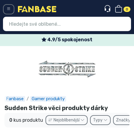
0
Menü
4.9/5 spokojenost
Vstup
Registrace
Nejnovější věci
Speciální nabídky
Expresní doručení
Fanbase
Gamer produkty
Sudden Strike věci produkty dárky
Předobjednat
0
kus produktu
Nejoblíbenější
Typy
Značky
Outlet produkty