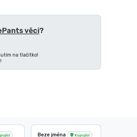
Pants věci
?
utím na tlačítko!
!
Beze jména
Beze jm
pující
Kupující