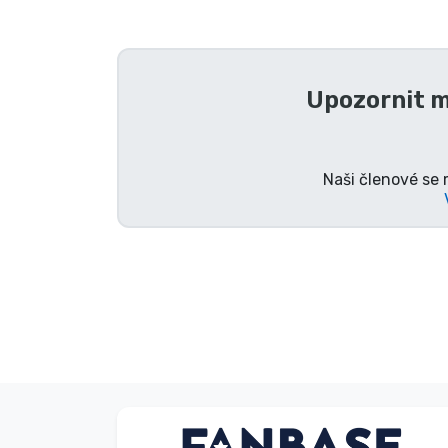
Seriálové věci
Filmové věci
Upozornit m
Úžasné věci
Naši členové se 
Anime věci
Hráčské věci
Sportovní věci
Hudební věci
V. Éva
Typy produktů
Kupující