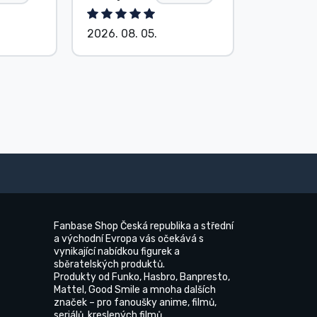
2026. 08. 05.
2026. 08.
Fanbase Shop Česká republika a střední
a východní Evropa vás očekává s
vynikající nabídkou figurek a
sběratelských produktů.
Produkty od Funko, Hasbro, Banpresto,
Mattel, Good Smile a mnoha dalších
značek – pro fanoušky anime, filmů,
seriálů, kreslených filmů.