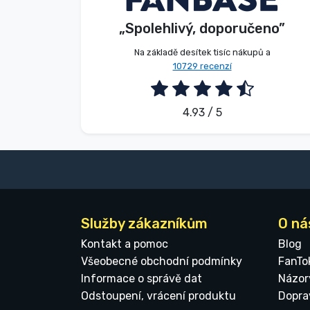
„Spolehlivý, doporučeno”
2026. 08. 06.
Značky
Na základě desítek tisíc nákupů a
10729 recenzí
4.93 / 5
Služby zákazníkům
O ná
Kontakt a pomoc
Blog
Všeobecné obchodní podmínky
FanTo
Informace o správě dat
Názor
Odstoupení, vrácení produktu
Dopra