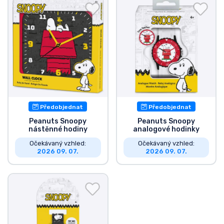
Doprava a platba
Seriálové věci
Filmové věci
Úžasné věci
Předobjednat
Předobjednat
Anime věci
Peanuts Snoopy
Peanuts Snoopy
nástěnné hodiny
analogové hodinky
Očekávaný vzhled:
Očekávaný vzhled:
Hráčské věci
2026 09. 07.
2026 09. 07.
Sportovní věci
Hudební věci