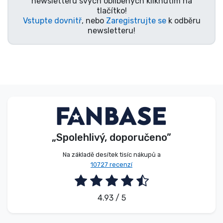
newsletteru svých oblíbených kliknutím na
tlačítko!
Vstupte dovnitř
, nebo
Zaregistrujte se
k odběru
newsletteru!
„Spolehlivý, doporučeno”
Na základě desítek tisíc nákupů a
10727 recenzí
4.93 / 5