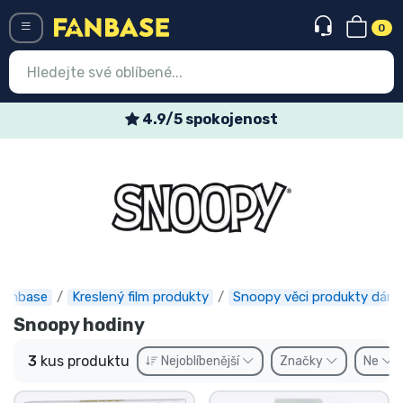
0
Menü
4.9/5 spokojenost
Vstup
Registrace
Nejnovější věci
Speciální nabídky
Expresní doručení
Fanbase
Kreslený film produkty
Snoopy věci produkty dárk
Snoopy hodiny
Předobjednat
3
kus produktu
Nejoblíbenější
Značky
Ne
Outlet produkty