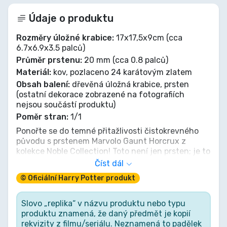
Údaje o produktu
Rozměry úložné krabice:
17x17,5x9cm (cca
6.7x6.9x3.5 palců)
Průměr prstenu:
20 mm (cca 0.8 palců)
Materiál:
kov, pozlaceno 24 karátovým zlatem
Obsah balení:
dřevěná úložná krabice, prsten
(ostatní dekorace zobrazené na fotografiích
nejsou součástí produktu)
Poměr stran:
1/1
Ponořte se do temné přitažlivosti čistokrevného
původu s prstenem Marvolo Gaunt Horcrux z
kolekce Noble Collection! Toto není jen prsten; je to
šepot z linie Zmijozelu, kus temné magie zamrzlý v
Číst dál
čase. Pociťte starobylou sílu na svém prstu,
© Oficiální Harry Potter produkt
svědectví o pokřivené ambici jedné rodiny a vábení
nesmrtelnosti. Skutečný poklad pro každého
náročného sběratele, který ocení hlubší, temnější
Slovo „replika“ v názvu produktu nebo typu
znalosti čarodějnického světa. Noste víc než jen
produktu znamená, že daný předmět je kopií
šperky; ztělesněte legendu.
rekvizity z filmu/seriálu. Neznamená to padělek