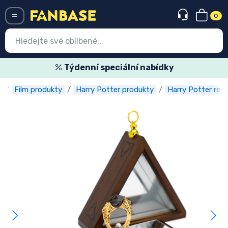
0
Menü
Týdenní speciální nabídky
e
Film produkty
Harry Potter produkty
Harry Potter repl
Vstup
Registrace
Nejnovější věci
Speciální nabídky
Expresní doručení
Předobjednat
Outlet produkty