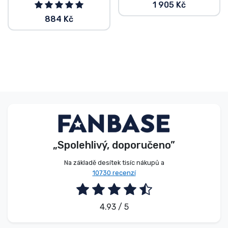
1 905 Kč
884 Kč
„Spolehlivý, doporučeno”
Na základě desítek tisíc nákupů a
10730 recenzí
4.93 / 5