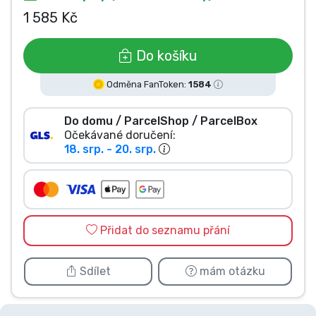
1 585 Kč
Typy produktů
Do košíku
Značky
Odměna FanToken:
1584
Do domu / ParcelShop / ParcelBox
Očekávané doručení:
18. srp. - 20. srp.
Přidat do seznamu přání
Sdílet
mám otázku