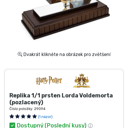
Doprava a platba
Seriálové věci
Filmové věci
Úžasné věci
Dvakrát klikněte na obrázek pro zvětšení
Anime věci
Hráčské věci
Replika 1/1 prsten Lorda Voldemorta
Sportovní věci
(pozlacený)
Číslo položky:
29094
Hudební věci
(1 názor)
Dostupný (Poslední kusy)