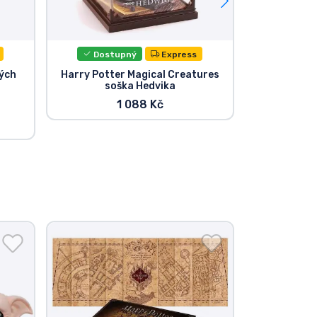
Dostupný
Express
kých
Harry Potter Magical Creatures
Harry Pott
soška Hedvika
Diorama
1 088 Kč