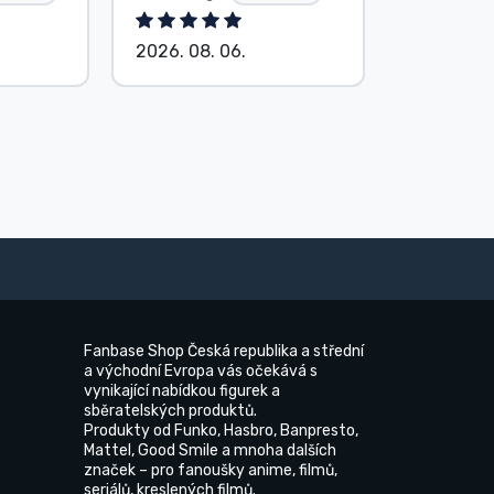
2026. 08. 06.
2026. 08.
Fanbase Shop Česká republika a střední
a východní Evropa vás očekává s
vynikající nabídkou figurek a
sběratelských produktů.
Produkty od Funko, Hasbro, Banpresto,
Mattel, Good Smile a mnoha dalších
značek – pro fanoušky anime, filmů,
seriálů, kreslených filmů.