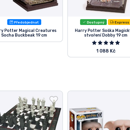
Předobjednat
Dostupný
Express
ry Potter Magical Creatures
Harry Potter Soška Magic
Socha Buckbeak 19 cm
stvoření Dobby 19 cm
1 088 Kč