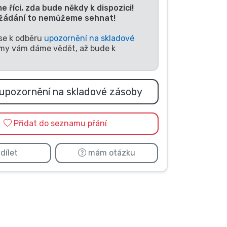
říci, zda bude někdy k dispozici!
yžádání to nemůžeme sehnat!
 se k odběru
upozornění na skladové
my vám dáme vědět, až bude k
upozornění na skladové zásoby
Přidat do seznamu přání
dílet
mám otázku