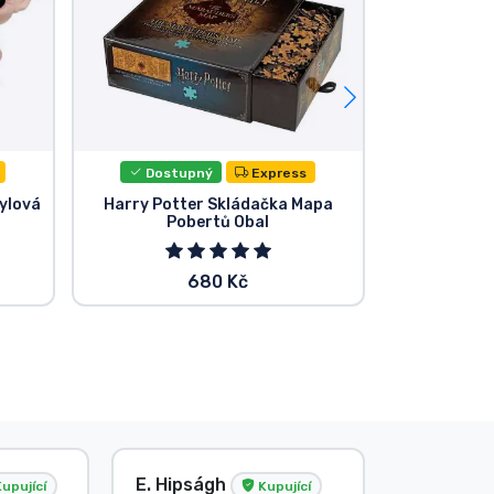
Dostupný
Express
Dost
nylová
Harry Potter Skládačka Mapa
Funko POP!
Pobertů Obal
Harry Pot
Harry,
680 Kč
E. Hipságh
Beze jm
upující
Kupující