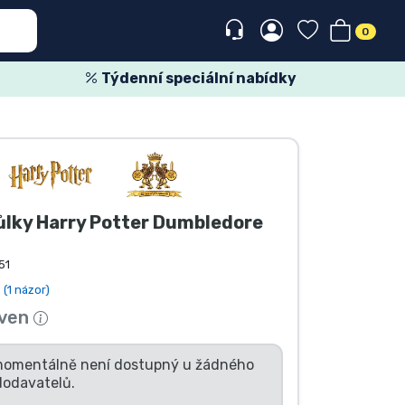
0
Týdenní speciální nabídky
ůlky Harry Potter Dumbledore
51
(1 názor)
 ven
momentálně není dostupný u žádného
dodavatelů.