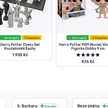
Dostupný
Express
Dostupný
Express
Harry Potter Chess Set
Harry Potter POP! Movies Vi
Kouzelnické Šachy
Figurka Dobby 9 cm
1 905 Kč
476 Kč
S. Barbara
Beze jména
Kupující
K