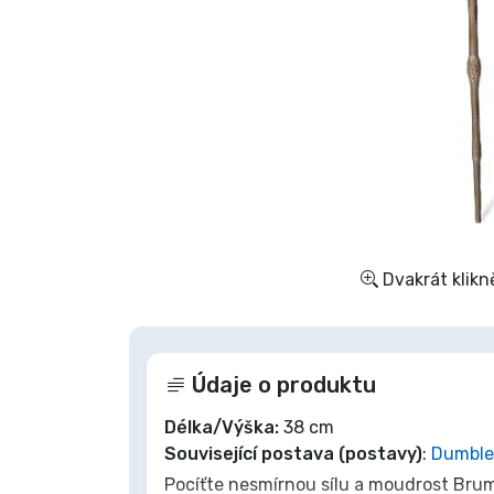
Seriálové věci
Filmové věci
Úžasné věci
Anime věci
Dvakrát klikn
Hráčské věci
Sportovní věci
Údaje o produktu
Hudební věci
Délka/Výška:
38 cm
Související postava (postavy)
:
Dumble
Pocíťte nesmírnou sílu a moudrost Brum
Typy produktů