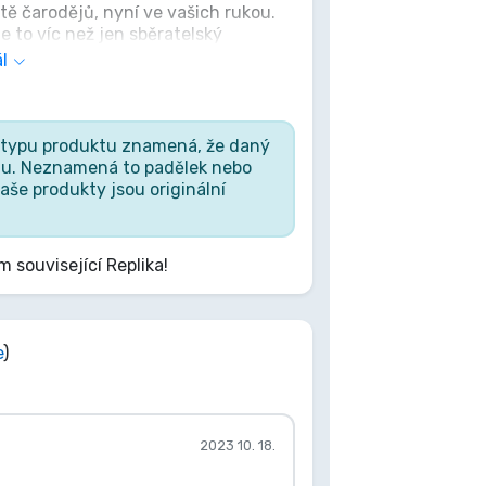
tě čarodějů, nyní ve vašich rukou.
e to víc než jen sběratelský
e: „Jsou to naše volby, Harry, které
l
e než naše schopnosti.“ Učiňte
o typu produktu znamená, že daný
iálu. Neznamená to padělek nebo
še produkty jsou originální
m související Replika!
e
)
2023 10. 18.