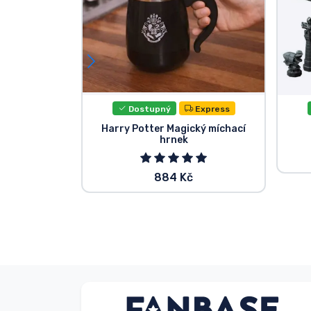
Dostupný
Express
Harry Potter Magický míchací
hrnek
884 Kč
V. Éva
Kupující