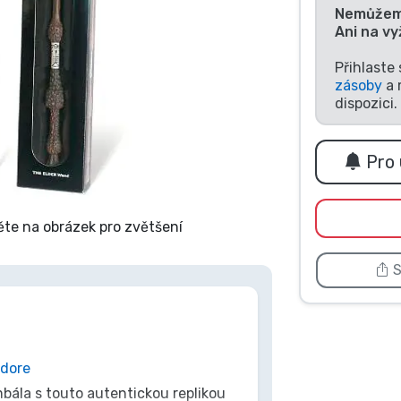
Nemůžeme 
Ani na v
Přihlaste
zásoby
a 
dispozici.
Pro 
ěte na obrázek pro zvětšení
S
dore
bála s touto autentickou replikou