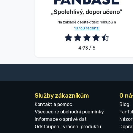
„Spolehlivý, doporučeno”
2026. 08. 06.
Na základě desítek tisíc nákupů a
10730 recenzí
4.93 / 5
Služby zákazníkům
O ná
Kontakt a pomoc
Blog
Všeobecné obchodní podmínky
FanTo
Informace o správě dat
Názor
Odstoupení, vrácení produktu
Dopra