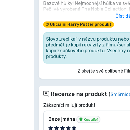
Bezové hůlky! Nejmocnější hůlka ve svě
Pečlivě vyrobená The Noble Collection, j
Značky
předmět; je to kousek historie. Pamatujt
Číst dá
ukazují, čím skutečně jsme, mnohem víc
© Oficiální Harry Potter produkt
rozhodnutí vlastnit tuto legendu.
Slovo „replika“ v názvu produktu neb
předmět je kopií rekvizity z filmu/ser
kopii značkového produktu. Všechny na
produkty.
Získejte své oblíbené Fil
Recenze na produkt
(
Směrnic
Zákazníci milují produkt.
Beze jména
Kupující