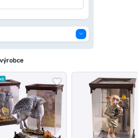
 výrobce
vý