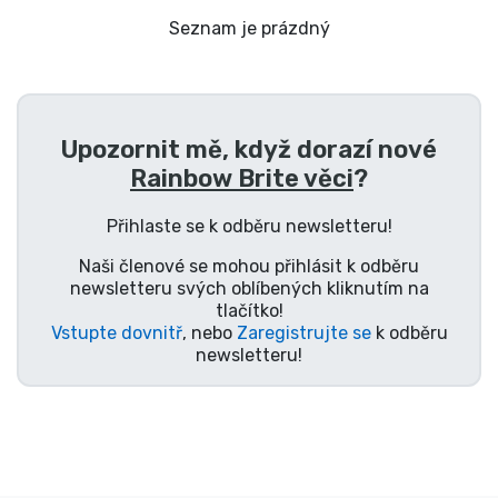
Doprava a platba
Seznam je prázdný
Seriálové věci
Filmové věci
Upozornit mě, když dorazí nové
Rainbow Brite věci
?
Úžasné věci
Přihlaste se k odběru newsletteru!
Anime věci
Naši členové se mohou přihlásit k odběru
newsletteru svých oblíbených kliknutím na
tlačítko!
Hráčské věci
Vstupte dovnitř
, nebo
Zaregistrujte se
k odběru
newsletteru!
Sportovní věci
Hudební věci