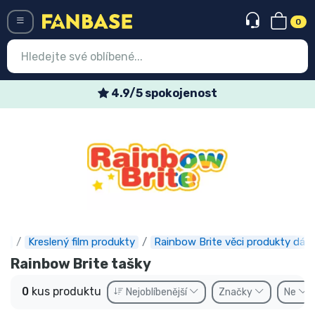
0
Menü
4.9/5 spokojenost
Vstup
Registrace
Nejnovější věci
Speciální nabídky
Expresní doručení
se
Kreslený film produkty
Rainbow Brite věci produkty dárk
Předobjednat
Rainbow Brite tašky
Outlet produkty
0
kus produktu
Nejoblíbenější
Značky
Ne