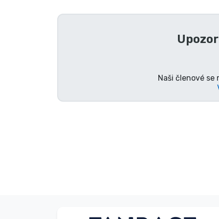
Seriálové věci
Upozor
Filmové věci
Úžasné věci
Naši členové se 
Anime věci
Hráčské věci
Sportovní věci
Hudební věci
Typy produktů