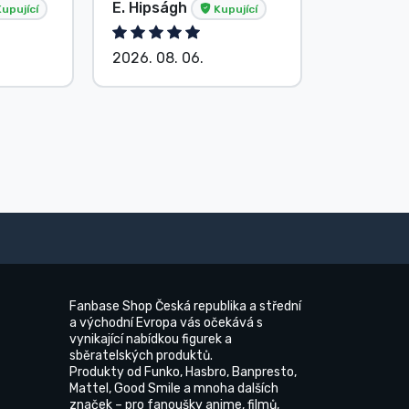
E. Hipságh
Beze jm
upující
Kupující
2026. 08. 06.
2026. 08.
Fanbase Shop Česká republika a střední
a východní Evropa vás očekává s
vynikající nabídkou figurek a
sběratelských produktů.
Produkty od Funko, Hasbro, Banpresto,
Mattel, Good Smile a mnoha dalších
značek – pro fanoušky anime, filmů,