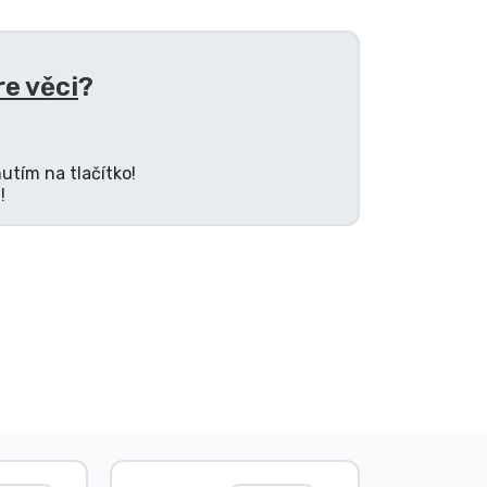
e věci
?
utím na tlačítko!
!