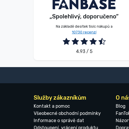
V. Éva
Kupující
Značky
„Spolehlivý, doporučeno”
2026. 08. 06.
Na základě desítek tisíc nákupů a
10730 recenzí
4.93 / 5
Služby zákazníkům
O ná
Kontakt a pomoc
Blog
Všeobecné obchodní podmínky
FanTo
Informace o správě dat
Názor
Odstoupení, vrácení produktu
Dopra