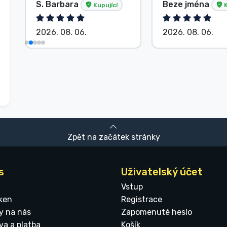
S. Barbara
Beze jména
Kupující
K
2026. 08. 06.
2026. 08. 06.
Zpět na začátek stránky
s
Uživatelský účet
Vstup
ken
Registrace
y na nás
Zapomenuté heslo
va a platba
Košík