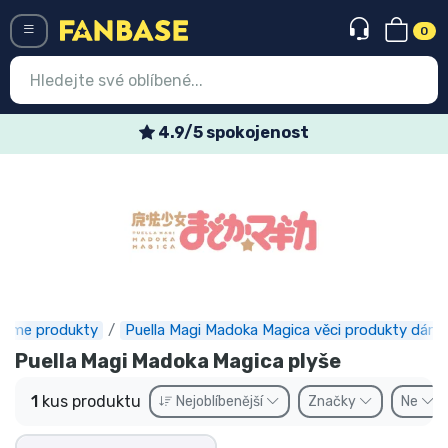
0
Menü
4.9/5 spokojenost
Vstup
Registrace
Nejnovější věci
Speciální nabídky
Expresní doručení
nime produkty
Puella Magi Madoka Magica věci produkty dárky
Puella Magi Madoka Magica plyše
Předobjednat
1
kus produktu
Nejoblíbenější
Značky
Ne
Outlet produkty