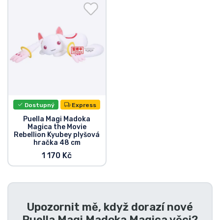
Doprava a platba
Seriálové věci
Filmové věci
Úžasné věci
Dostupný
Express
Anime věci
Puella Magi Madoka
Magica the Movie
Rebellion Kyubey plyšová
Hráčské věci
hračka 48 cm
1 170 Kč
Sportovní věci
Hudební věci
Upozornit mě, když dorazí nové
Puella Magi Madoka Magica věci
?