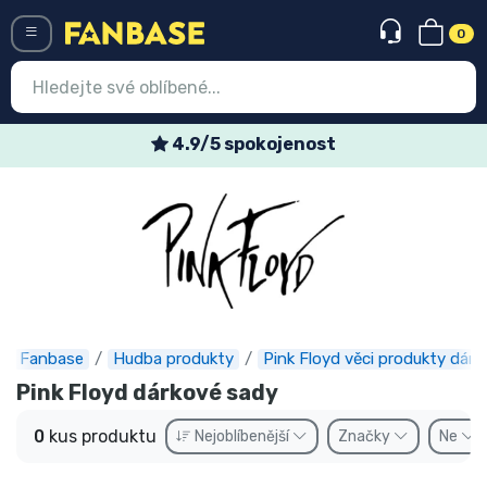
0
Menü
4.9/5 spokojenost
Vstup
Registrace
Nejnovější věci
Speciální nabídky
Expresní doručení
Fanbase
Hudba produkty
Pink Floyd věci produkty dárk
Pink Floyd dárkové sady
Předobjednat
0
kus produktu
Nejoblíbenější
Značky
Ne
Outlet produkty