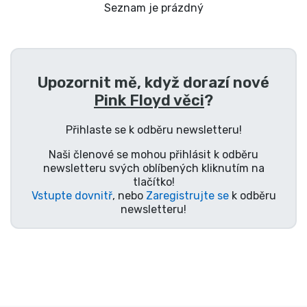
Doprava a platba
Seznam je prázdný
Seriálové věci
Upozornit mě, když dorazí nové
Filmové věci
Pink Floyd věci
?
Úžasné věci
Přihlaste se k odběru newsletteru!
Naši členové se mohou přihlásit k odběru
Anime věci
newsletteru svých oblíbených kliknutím na
tlačítko!
Vstupte dovnitř
, nebo
Zaregistrujte se
k odběru
Hráčské věci
newsletteru!
Sportovní věci
Hudební věci