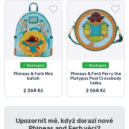
Doprava a platba
Seriálové věci
Filmové věci
Úžasné věci
Dostupný
Dostupný
Anime věci
Phineas & Ferb Mini
Phineas & Ferb Perry the
batoh
Platypus Pool Crossbody
taška
Hráčské věci
2 368 Kč
2 068 Kč
Sportovní věci
Hudební věci
Upozornit mě, když dorazí nové
Phineas and Ferb věci
?