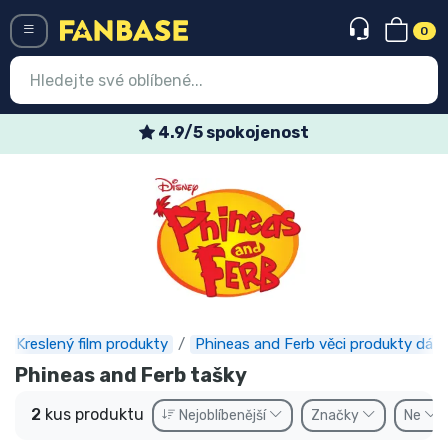
0
Menü
4.9/5 spokojenost
Vstup
Registrace
Nejnovější věci
Speciální nabídky
Expresní doručení
Kreslený film produkty
Phineas and Ferb věci produkty dárk
Předobjednat
Phineas and Ferb tašky
Outlet produkty
2
kus produktu
Nejoblíbenější
Značky
Ne