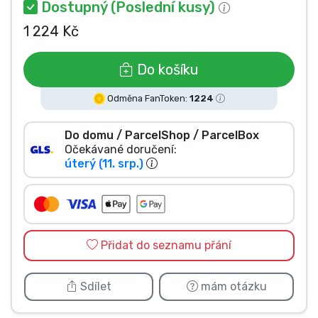
Dostupný (Poslední kusy)
Typy produktů
1 224 Kč
Značky
Do košíku
Odměna FanToken:
1224
Do domu / ParcelShop / ParcelBox
Očekávané doručení:
úterý (11. srp.)
Přidat do seznamu přání
Sdílet
mám otázku