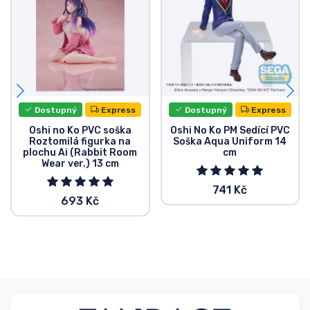
Dostupný
Express
Dostupný
Express
Oshi no Ko PVC soška
Oshi No Ko PM Sedící PVC
Roztomilá figurka na
Soška Aqua Uniform 14
plochu Ai (Rabbit Room
cm
Wear ver.) 13 cm
741 Kč
693 Kč