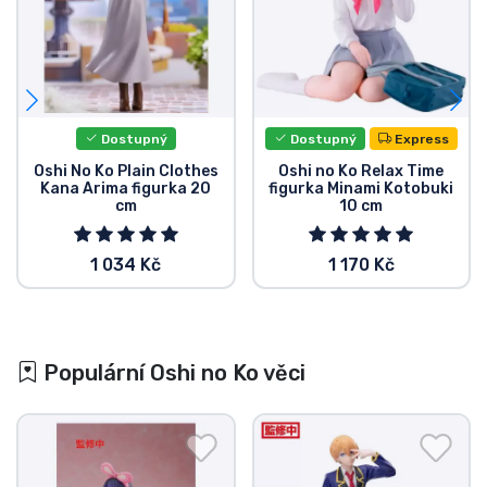
Dostupný
Dostupný
Express
Oshi No Ko Plain Clothes
Oshi no Ko Relax Time
Kana Arima figurka 20
figurka Minami Kotobuki
cm
10 cm
1 034 Kč
1 170 Kč
Populární Oshi no Ko věci