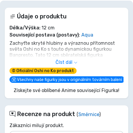
Údaje o produktu
Délka/Výška:
12 cm
Související postava (postavy)
:
Aqua
Zachyťte skryté hlubiny a výraznou přítomnost
světa Oshi no Ko s touto dynamickou figurkou
Banpresto. Tato 12 cm sběratelská figurka
zobrazující Aquu v silné, na akci připravené póze,
Číst dál
dokonale vystihuje jedinečný design postavy, od
© Oficiální Oshi no Ko produkt
detailního kostýmu po intenzivní pohled. Je to víc
než jen figurka; je to hmatatelný kousek dramatu a
Všechny naše figurky jsou v originálním továrním balení
tajemství, které definují sérii. Přidejte tuto
Získejte své oblíbené Anime související Figurka!
výjimečnou tvorbu od Banpresto do své sbírky a
vnesete intenzitu Oshi no Ko přímo do svého
prostoru.
Recenze na produkt
(
Směrnice
)
Zákazníci milují produkt.