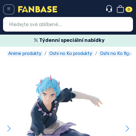
0
Menü
Týdenní speciální nabídky
Anime produkty
Oshi no Ko produkty
Oshi no Ko figurk
Vstup
Registrace
Nejnovější věci
Speciální nabídky
Expresní doručení
Předobjednat
Outlet produkty