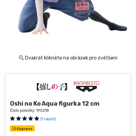
Doprava a platba
Seriálové věci
Filmové věci
Úžasné věci
Dvakrát klikněte na obrázek pro zvětšení
Anime věci
Hráčské věci
Oshi no Ko Aqua figurka 12 cm
Sportovní věci
Číslo položky:
195218
(1 názor)
Hudební věci
Express