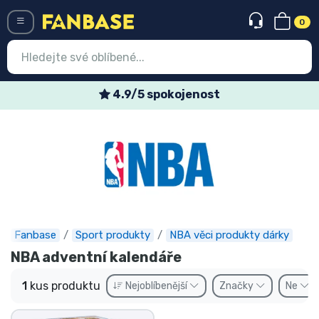
0
Menü
4.9/5 spokojenost
Vstup
Registrace
Nejnovější věci
Speciální nabídky
Expresní doručení
Fanbase
Sport produkty
NBA věci produkty dárky
NBA adventní kalendáře
Předobjednat
1
kus produktu
Nejoblíbenější
Značky
Ne
Outlet produkty