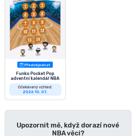
Doprava a platba
Seriálové věci
Filmové věci
Úžasné věci
Předobjednat
Anime věci
Funko Pocket Pop
adventní kalendář NBA
Očekávaný vzhled:
Hráčské věci
2026 10. 07.
Sportovní věci
Hudební věci
Upozornit mě, když dorazí nové
NBA věci
?