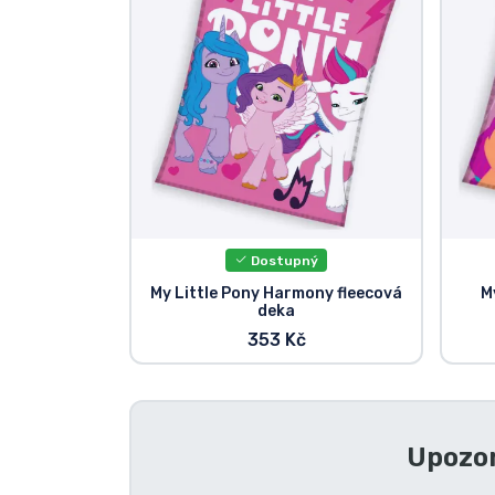
Seriálové věci
Filmové věci
Úžasné věci
Anime věci
Dostupný
Hráčské věci
My Little Pony Harmony fleecová
M
deka
353 Kč
Sportovní věci
Hudební věci
Upozor
Typy produktů