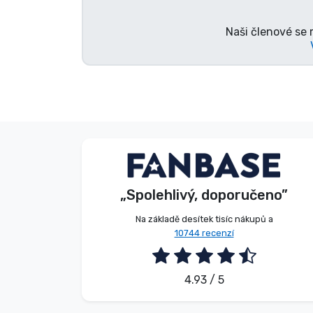
Naši členové se 
Značky
Beze jména
Kupující
„Spolehlivý, doporučeno”
2026. 08. 07.
Na základě desítek tisíc nákupů a
10744 recenzí
4.93 / 5