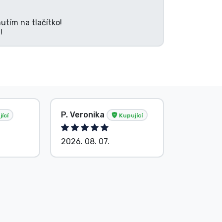
utím na tlačítko!
!
P. Veronika
Beze jm
ící
Kupující
2026. 08. 07.
2026. 08.