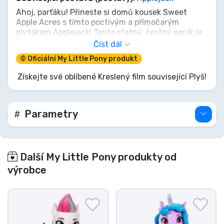
Ahoj, parťáku! Přineste si domů kousek Sweet
Apple Acres s tímto poctivým a přímočarým
plyšákem Applejack! Tento statný, čestný poník je
připraven na každé dobrodružství, ať už je to
Číst dál
sbírání jablek nebo jen ty nejlepší objetí v Equestrii.
© Oficiální My Little Pony produkt
Její měkká, třpytivá hříva a ocas jen čekají na stisk.
Nebuďte kyselé jablko, přidejte si tuto věrnou
Získejte své oblíbené Kreslený film související Plyš!
kamarádku do svého stáda ještě dnes!
Parametry
Další My Little Pony produkty od
výrobce