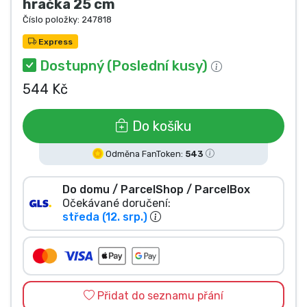
hračka 25 cm
Typy produktů
Číslo položky:
247818
Express
Značky
Dostupný (Poslední kusy)
544 Kč
Do košíku
Odměna FanToken:
543
Do domu / ParcelShop / ParcelBox
Očekávané doručení:
středa (12. srp.)
Přidat do seznamu přání