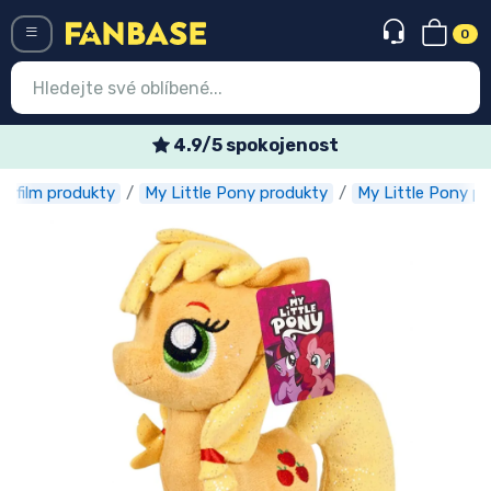
0
Menü
Týdenní speciální nabídky
ný film produkty
My Little Pony produkty
My Little Pony pl
Vstup
Registrace
Nejnovější věci
Speciální nabídky
Expresní doručení
Předobjednat
Outlet produkty