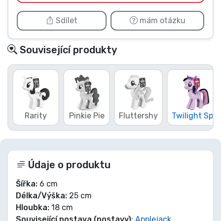
Sdílet
mám otázku
Související produkty
Rarity
Pinkie Pie
Fluttershy
Twilight Sp...
Údaje o produktu
Šířka:
6 cm
Délka/Výška:
25 cm
Hloubka:
18 cm
Související postava (postavy)
:
Applejack