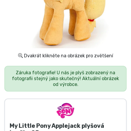
Doprava a platba
Seriálové věci
Filmové věci
Úžasné věci
Dvakrát klikněte na obrázek pro zvětšení
Anime věci
Záruka fotografie! U nás je plyš zobrazený na
fotografii stejný jako skutečný! Aktuální obrázek
od výrobce.
Hráčské věci
Sportovní věci
Hudební věci
My Little Pony Applejack plyšová