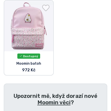
Doprava a platba
Seriálové věci
Filmové věci
Úžasné věci
Dostupný
Anime věci
Moomin batoh
972 Kč
Hráčské věci
Sportovní věci
Upozornit mě, když dorazí nové
Hudební věci
Moomin věci
?