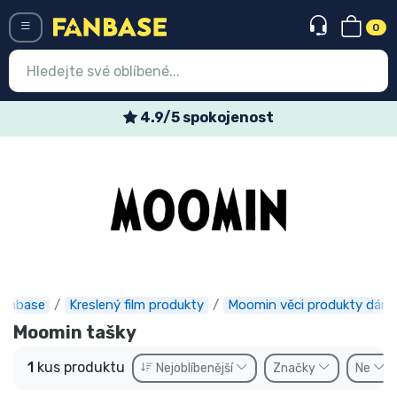
0
Menü
4.9/5 spokojenost
Vstup
Registrace
Nejnovější věci
Speciální nabídky
Expresní doručení
anbase
Kreslený film produkty
Moomin věci produkty dárk
Předobjednat
Moomin tašky
Outlet produkty
1
kus produktu
Nejoblíbenější
Značky
Ne