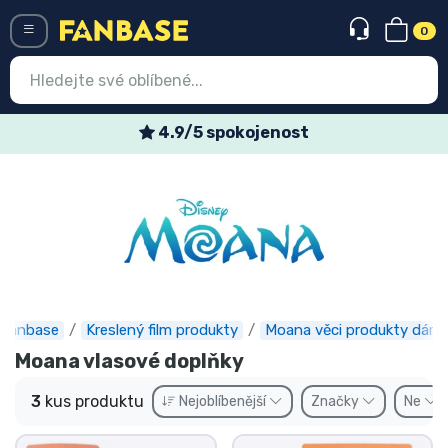
0
Menü
4.9/5 spokojenost
Vstup
Registrace
Nejnovější věci
Speciální nabídky
Expresní doručení
Fanbase
Kreslený film produkty
Moana věci produkty dárky
Moana vlasové doplňky
Předobjednat
3
kus produktu
Nejoblíbenější
Značky
Ne
Outlet produkty