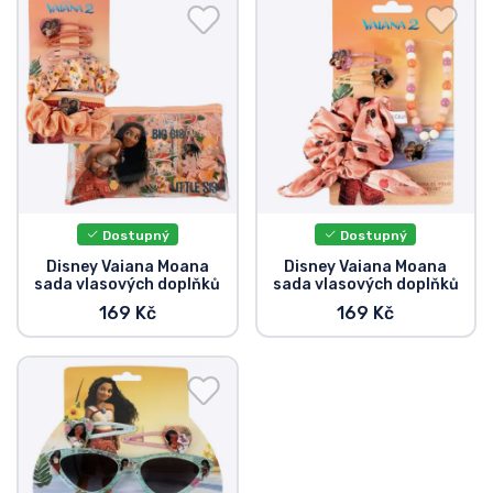
Doprava a platba
Seriálové věci
Filmové věci
Úžasné věci
Dostupný
Dostupný
Anime věci
Disney Vaiana Moana
Disney Vaiana Moana
sada vlasových doplňků
sada vlasových doplňků
169 Kč
169 Kč
Hráčské věci
Sportovní věci
Hudební věci