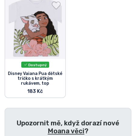
Doprava a platba
Seriálové věci
Filmové věci
Úžasné věci
Dostupný
Anime věci
Disney Vaiana Pua dětské
tričko s krátkým
rukávem, top
Hráčské věci
183 Kč
Sportovní věci
Upozornit mě, když dorazí nové
Hudební věci
Moana věci
?