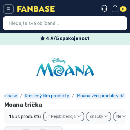
0
Menü
4.9/5 spokojenost
Vstup
Registrace
Nejnovější věci
Speciální nabídky
Expresní doručení
Fanbase
Kreslený film produkty
Moana věci produkty dárky
Moana trička
Předobjednat
1
kus produktu
Nejoblíbenější
Značky
Ne
Outlet produkty