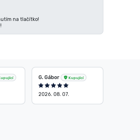
utím na tlačítko!
!
G. Gábor
P. Veron
upující
Kupující
2026. 08. 07.
2026. 08.