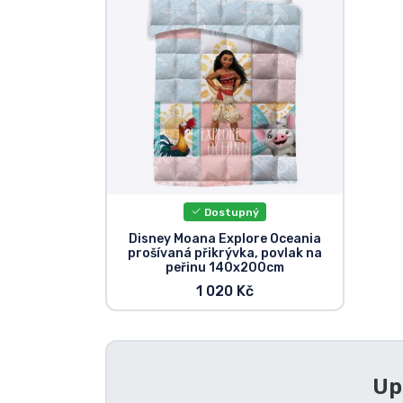
Seriálové věci
Filmové věci
Úžasné věci
Anime věci
Dostupný
Hráčské věci
Disney Moana Explore Oceania
prošívaná přikrývka, povlak na
peřinu 140x200cm
Sportovní věci
1 020 Kč
Hudební věci
Up
Typy produktů