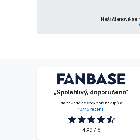
Značky
Naši členové se 
Beze jména
Kupující
„Spolehlivý, doporučeno”
2026. 08. 08.
Na základě desítek tisíc nákupů a
10745 recenzí
4.93 / 5